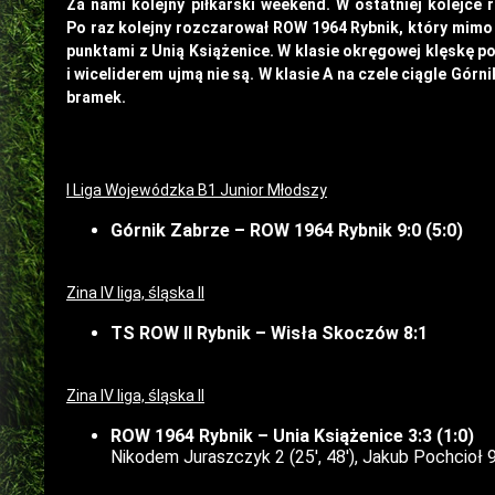
Za nami kolejny piłkarski weekend. W ostatniej kolejce 
Po raz kolejny rozczarował ROW 1964 Rybnik, który mimo 
punktami z Unią Książenice. W klasie okręgowej klęskę po
i wiceliderem ujmą nie są. W klasie A na czele ciągle Gó
bramek.
I Liga Wojewódzka B1 Junior Młodszy
Górnik Zabrze – ROW 1964 Rybnik 9:0 (5:0)
Zina IV liga, śląska II
TS ROW II Rybnik – Wisła Skoczów 8:1
Zina IV liga, śląska II
ROW 1964 Rybnik – Unia Książenice 3:3 (1:0)
Nikodem Juraszczyk 2 (25′, 48′), Jakub Pochcioł 9