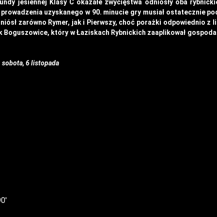
rundy jesiennej Klasy C okazałe zwycięstwa odniosły oba rybnicki
prowadzenia uzyskanego w 90. minucie gry musiał ostatecznie pod
niósł zarówno Rymer, jak i Pierwszy, choć porażki odpowiednio z l
rnik Boguszowice, który w Łaziskach Rybnickich zaaplikował gospod
sobota, 6 listopada
0′