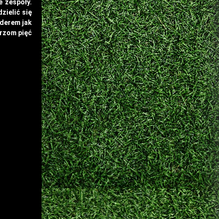
e zespoły.
zielić się
iderem jak
arzom pięć