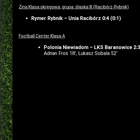
Zina Klasa okręgowa, grupa: śląska III (Racibórz-Rybnik)
Rymer Rybnik – Unia Racibórz 0:4 (0:1)
Football Center Klasa A
Polonia Niewiadom – LKS Baranowice 2:3 
Adrian Fros 18′, Łukasz Sobala 52′