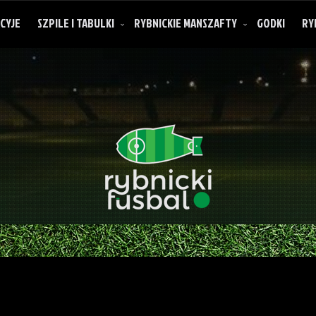
CYJE
SZPILE I TABULKI
RYBNICKIE MANSZAFTY
GODKI
RY
O rybnickich manszaftach