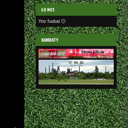
ŁO NOS
Yno fusbal 🙂
KAMRATY