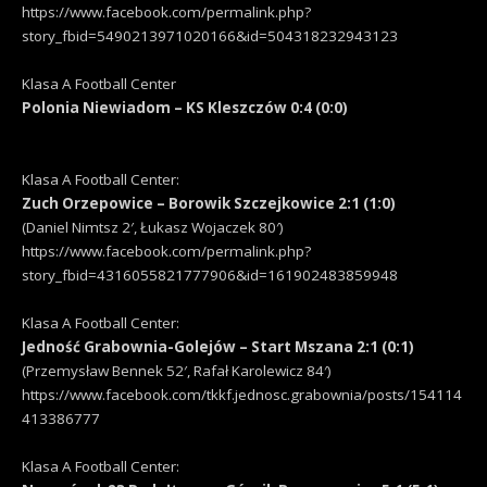
https://www.facebook.com/permalink.php?
story_fbid=5490213971020166&id=504318232943123
Klasa A Football Center
Polonia Niewiadom – KS Kleszczów 0:4 (0:0)
Klasa A Football Center:
Zuch Orzepowice – Borowik Szczejkowice 2:1 (1:0)
(Daniel Nimtsz 2′, Łukasz Wojaczek 80′)
https://www.facebook.com/permalink.php?
story_fbid=4316055821777906&id=161902483859948
Klasa A Football Center:
Jedność Grabownia-Golejów – Start Mszana 2:1 (0:1)
(Przemysław Bennek 52′, Rafał Karolewicz 84′)
https://www.facebook.com/tkkf.jednosc.grabownia/posts/154114
413386777
Klasa A Football Center: