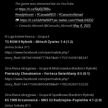
The game was streamed live on YouTube
at
.
https://t.co/5kjlDj7BBu
|
|
#medykkonin
#CanadaRED
#CanucksAbroad
📷:
https://t.co/UuhHaI6hPf
pic.twitter.com/YfwdLX42D2
— Canucks Abroad (@Canucks_Abroad)
May 8, 2021
IV Liga kobiet Keeza – Grupa II
TS ROW II Rybnik – Mitech Żywiec 1:4 (1:2)
(Anna Sroka 31′)
https://www.facebook.com/permalink.php?
story_fbid=3879419068777847&id=175315439188247
Zina Klasa okręgowa – Grupa III Mistrzowska (Racibórz-Rybnik)
Pierwszy Chwałowice – Forteca Świerklany 0:3 (0:1)
https://www.facebook.com/permalink.php?
story_fbid=1447159428956858&id=178529269153220
Zina Klasa okręgowa – Grupa III Spadkowa (Racibórz-Rybnik)
KS 1905 Krzanowice – MKS 32 Radziejów-Popielów 4:1 (2:0)
(Artur Sobala 81′)