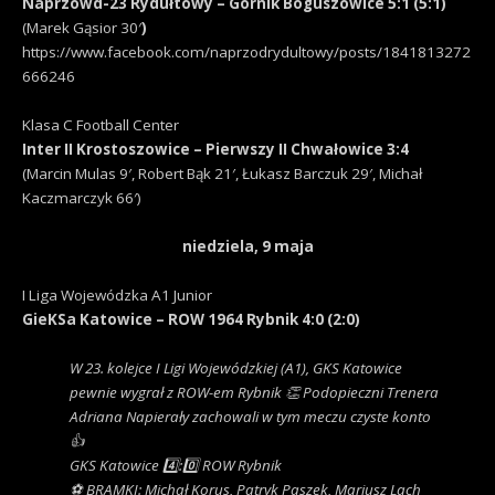
Naprzówd-23 Rydułtowy – Górnik Boguszowice 5:1 (5:1)
(Marek Gąsior 30′
)
https://www.facebook.com/naprzodrydultowy/posts/1841813272
666246
Klasa C Football Center
Inter II Krostoszowice – Pierwszy II Chwałowice 3:4
(Marcin Mulas 9′, Robert Bąk 21′, Łukasz Barczuk 29′, Michał
Kaczmarczyk 66′)
niedziela, 9 maja
I Liga Wojewódzka A1 Junior
GieKSa Katowice – ROW 1964 Rybnik 4:0 (2:0)
W 23. kolejce I Ligi Wojewódzkiej (A1), GKS Katowice
pewnie wygrał z ROW-em Rybnik 👏 Podopieczni Trenera
Adriana Napierały zachowali w tym meczu czyste konto
👍
GKS Katowice 4️⃣:0️⃣ ROW Rybnik
⚽️ BRAMKI: Michał Korus, Patryk Paszek, Mariusz Lach