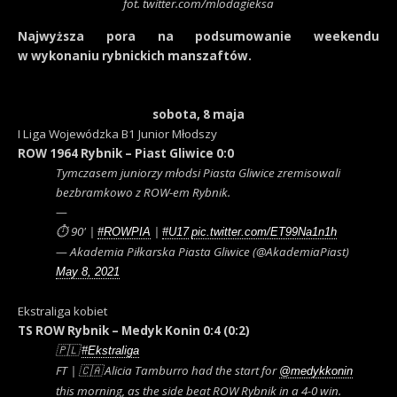
fot. twitter.com/mlodagieksa
Najwyższa pora na podsumowanie weekendu
w wykonaniu rybnickich manszaftów.
sobota, 8 maja
I Liga Wojewódzka B1 Junior Młodszy
ROW 1964 Rybnik – Piast Gliwice 0:0
Tymczasem juniorzy młodsi Piasta Gliwice zremisowali
bezbramkowo z ROW-em Rybnik.
—
⏱ 90' |
|
#ROWPIA
#U17
pic.twitter.com/ET99Na1n1h
— Akademia Piłkarska Piasta Gliwice (@AkademiaPiast)
May 8, 2021
Ekstraliga kobiet
TS ROW Rybnik – Medyk Konin 0:4 (0:2)
🇵🇱
#Ekstraliga
FT | 🇨🇦 Alicia Tamburro had the start for
@medykkonin
this morning, as the side beat ROW Rybnik in a 4-0 win.