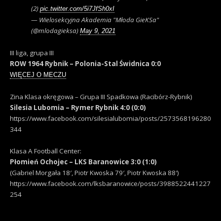
(2)
pic.twitter.com/5i7JfSh0xI
— Wielosekcyjna Akademia "Młoda GieKSa"
(@mlodagieksa)
May 9, 2021
III liga, grupa III
ROW 1964 Rybnik – Polonia-Stal Świdnica 0:0
WIĘCEJ O MECZU
Zina Klasa okręgowa – Grupa III Spadkowa (Racibórz-Rybnik)
Silesia Lubomia – Rymer Rybnik 4:0 (0:0)
https://www.facebook.com/silesialubomia/posts/2573568196280
344
Klasa A Football Center:
Płomień Ochojec – LKS Baranowice 3:0 (1:0)
(Gabriel Morgała 18′, Piotr Kwoska 79′, Piotr Kwoska 88′)
https://www.facebook.com/lksbaranowice/posts/3988522441227
254