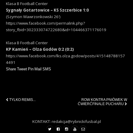
Klasa B Football Center
Sygnały Gotartowice – KS Szczerbice 1:0
(Szymon Wawrzonkowski 26′)
https://www.facebook.com/permalink.php?
story_fbid=302333074722680&id=104466371176019
Klasa B Football Center
KP Kamień – Olza Godów 0:2 (0:2)
https://www.facebook.com/lks.olza.godow/posts/415148788157
4491
Share
Tweet
Pin
Mail
SMS
Previous Post
Next Post
TYLKO REMIS...
ROW KONTRA PNIÓWEK W
ĆWIERĆFINALE PUCHARU
KONTAKT: redakcja@rybnickifusbal.pl