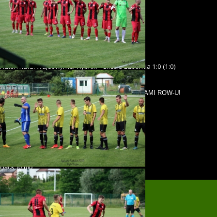
Autor: Rafał Wujec Rymer Rybnik – Silesia Lubomia 1:0 (1:0)
Share
Tweet
Pin
Mail
SMS
previous post
RYBNICKIE SZPILE: 18-25.06.2022
next post
OŁEKSANDR SZEWELUCHIN ZA STERAMI ROW-U!
KONTAKT: redakcja@rybnickifusbal.pl
Back to top
mobile
desktop