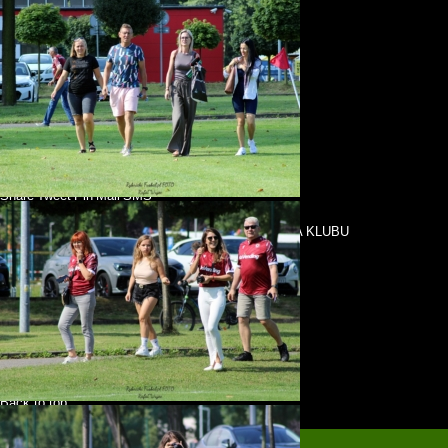
Autor: Rafał Wujec
Share
Tweet
Pin
Mail
SMS
previous post
RYBNICKIE SZPILE: 15-18.06.2024
next post
GALERIA: TURNIEJ Z OKAZJI 60-LECIA KLUBU
SPORTOWEGO ROW RYBNIK 21.07.2024
KONTAKT: redakcja@rybnickifusbal.pl
Back to top
mobile
desktop