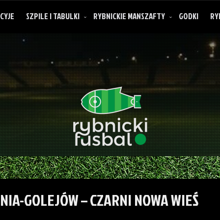
CYJE
SZPILE I TABULKI
RYBNICKIE MANSZAFTY
GODKI
RY
O rybnickich manszaftach
NIA-GOLEJÓW – CZARNI NOWA WIEŚ