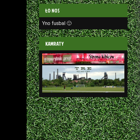
ŁO NOS
Yno fusbal 🙂
KAMRATY