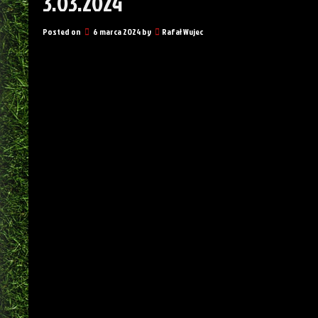
3.03.2024
Posted on
6 marca 2024
by
Rafał Wujec