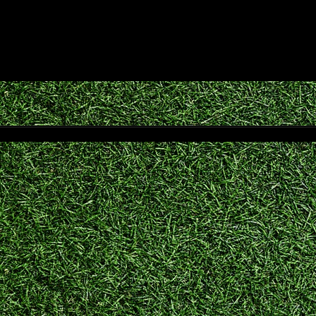
KŁAD
Y:
.2022