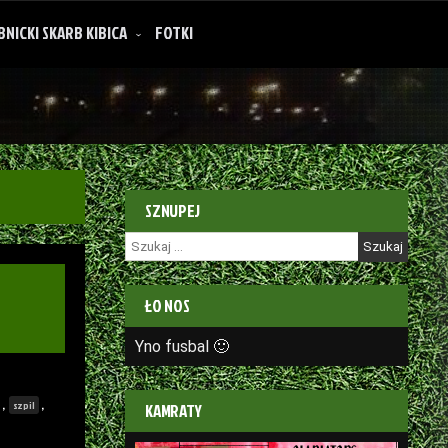
BNICKI SKARB KIBICA
FOTKI
SZNUPEJ
Szukaj:
ŁO NOS
Yno fusbal 🙂
,
,
szpil
KAMRATY