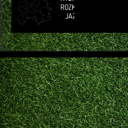
ROZ
JAZD
3-
7.09