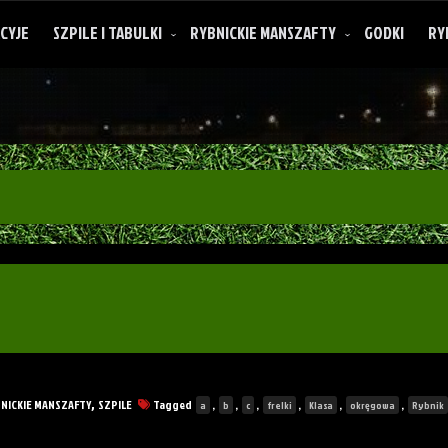
CYJE
SZPILE I TABULKI
RYBNICKIE MANSZAFTY
GODKI
RY
O rybnickich manszaftach
NICKIE MANSZAFTY
SZPILE
Tagged
,
,
,
,
,
,
,
a
b
c
frelki
Klasa
okręgowa
Rybnik
ICKI