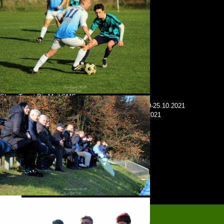
Autor: Rafał Wujec
Share
Tweet
Pin
Mail
SMS
previous post
RYBNICKI RAPORT PIŁKARSKI: 19-25.10.2021
next post
RYBNICKI ROZKŁAD JAZDY: 30-31.10.2021
KONTAKT: redakcja@rybnickifusbal.pl
Back to top
mobile
desktop