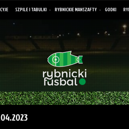
CYJE
SZPILE I TABULKI
RYBNICKIE MANSZAFTY
GODKI
RY
O rybnickich manszaftach
.04.2023