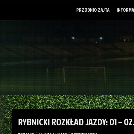
Skip
to
PRZODNIO ZAJTA
INFORMA
content
RYBNICKI ROZKŁAD JAZDY: 01 – 02
Posted on
1 kwietnia 2023
by
Dawid Wybraniec