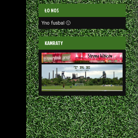
ŁO NOS
Yno fusbal 🙂
KAMRATY