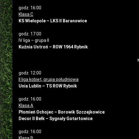
godz. 16:00
Klasa C
KS Wielopole – LKS II Baranowice
godz. 17:00
IV liga – grupa II
Kuźnia Ustroń – ROW 1964 Rybnik
godz. 12:00
II liga kobiet, grupa południowa
Unia Lublin – TS ROW Rybnik
godz. 16:00
Klasa A
Płomień Ochojec – Borowik Szczejkowice
Decor II Bełk – Sygnały Gotartowice
godz. 16:00
Klasa B