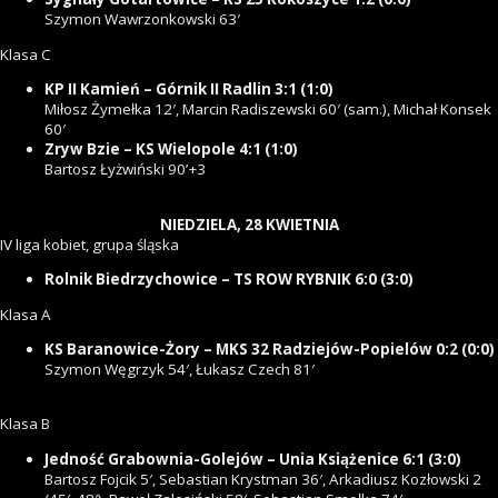
Szymon Wawrzonkowski 63′
Klasa C
KP II Kamień – Górnik II Radlin 3:1 (1:0)
Miłosz Żymełka 12′, Marcin Radiszewski 60′ (sam.), Michał Konsek
60′
Zryw Bzie – KS Wielopole 4:1 (1:0)
Bartosz Łyżwiński 90’+3
NIEDZIELA, 28 KWIETNIA
IV liga kobiet, grupa śląska
Rolnik Biedrzychowice – TS ROW RYBNIK 6:0 (3:0)
Klasa A
KS Baranowice-Żory – MKS 32 Radziejów-Popielów 0:2 (0:0)
Szymon Węgrzyk 54′, Łukasz Czech 81′
Klasa B
Jedność Grabownia-Golejów – Unia Książenice 6:1 (3:0)
Bartosz Fojcik 5′, Sebastian Krystman 36′, Arkadiusz Kozłowski 2