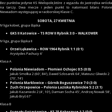
Bez punktów jedynie KS Wielopole,które z wyjazdu do Jastrzębia wróciła
na tarczy. Dwa mecze i jeden punkt to natomiast bilans Polonii
Niewiadom występującej w raciborskiej Klasie C.
SOBOTA, 27 KWIETNIA
IV liga kobiet, grupa śląska
GKS II Katowice – TS ROW II Rybnik 3:0 – WALKOWER
IV liga, grupa śląska II
Orzeł Łękawica – ROW 1964 Rybnik 1:1 (0:1)
Arystydes Pachucy 4′
Klasa A
Polonia Niewiadom – Płomień Ochojec 0:5 (0:0)
Jakub Smołka 2 (60′, 84′), Dawid Szlosarek 64′, Mateusz Gliwicki 2
(70′, 74′)
Polonia Marklowice – Górnik Boguszowice 7:0 (3:0)
Zuch Orzepowice – Polonia Łaziska Rybnickie 5:2 (3:1)
Jakub Kazaniecki 2 (4′, 10′), Damian Socha 45′, Andrzej Nowak 58′,
Jakub Bryś 67′
Klasa B
Sygnały Gotartowice – KS 25 Kokoszyce 1:2 (0:0)