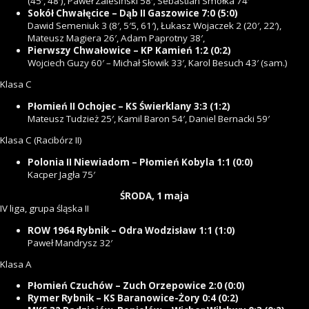
(45′, 48′), Paweł Zalesiński 58′, Sebastian Smołka 74′
Sokół Chwałęcice – Dąb II Gaszowice 7:0 (5:0)
Dawid Semeniuk 3 (8′, 5′5, 61′), Łukasz Wojaczek 2 (20′, 22′),
Mateusz Magiera 26′, Adam Paprotny 38′,
Pierwszy Chwałowice – KP Kamień 1:2 (0:2)
Wojciech Guzy 60′ – Michał Słowik 33′, Karol Besuch 43′ (sam.)
Klasa C
Płomień II Ochojec – KS Świerklany 3:3 (1:2)
Mateusz Tudzież 25′, Kamil Baron 54′, Daniel Bernacki 59′
Klasa C (Racibórz II)
Polonia II Niewiadom – Płomień Kobyla 1:1 (0:0)
Kacper Jagła 75′
ŚRODA, 1 maja
IV liga, grupa śląska II
ROW 1964 Rybnik – Odra Wodzisław 1:1 (1:0)
Paweł Mandrysz 32′
Klasa A
Płomień Czuchów – Zuch Orzepowice 2:0 (0:0)
Rymer Rybnik – KS Baranowice-Żory 0:4 (0:2)