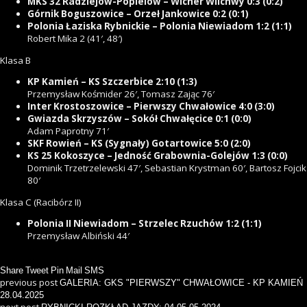
MKS 32 Radziejów-Popielów – Wicher Wilchwy 0:3 (0:2)
Górnik Boguszowice – Orzeł Jankowice 0:2 (0:1)
Polonia Łaziska Rybnickie – Polonia Niewiadom 1:2 (1:1)
Robert Mika 2 (41′, 48′)
Klasa B
KP Kamień – KS Szczerbice 2:10 (1:3)
Przemysław Kośmider 26′, Tomasz Zając 76′
Inter Krostoszowice – Pierwszy Chwałowice 4:0 (3:0)
Gwiazda Skrzyszów – Sokół Chwałęcice 0:1 (0:0)
Adam Paprotny 71′
SKF Rowień – KS (Sygnały) Gotartowice 5:0 (2:0)
KS 25 Kokoszyce – Jedność Grabownia-Golejów 1:3 (0:0)
Dominik Trzetrzelewski 47′, Sebastian Krystman 60′, Bartosz Fojcik
80′
Klasa C (Racibórz II)
Polonia II Niewiadom – Strzelec Rzuchów 1:2 (1:1)
Przemysław Albiński 44′
Share
Tweet
Pin
Mail
SMS
previous post
GALERIA: GKS "PIERWSZY" CHWAŁOWICE - KP KAMIEŃ
28.04.2025
next post