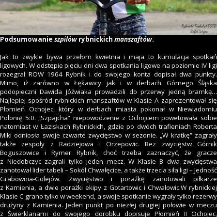
Podsumowanie
szpilów
rybnickich
manszaftów
.
Jak to zwykle bywa przełom kwietnia i maja to kumulacja spotkań
ligowych. W odstępie pięciu dni dwa spotkania ligowe na poziomie IV ligi
rozegrał ROW 1964 Rybnik i do swojego konta dopisał dwa punkty.
Mimo, iż zarówno w Łękawicy jak i w derbach Górnego Śląska
podopieczni Dawida Jóźwiaka prowadzili do przerwy jedną bramką…
Najlepiej spośród rybnickich manszaftów w Klasie A zaprezentował się
Płomień Ochojec, który w derbach miasta pokonał w Niewiadomiu
Polonię 5:0. „Szpajcha” niepowodzenie z Ochojcem powetowała sobie
natomiast w Łaziskach Rybnickich, gdzie po dwóch trafieniach Roberta
Miki odniosła swoje czwarte zwycięstwo w sezonie. „W kratkę” zagrały
także zespoły z Radziejowa i Orzepowic. Bez zwycięstw Górnik
Boguszowice i Rymer Rybnik, choć trzeba zaznaczyć, że gracze
z Niedobczyc zagrali tylko jeden mecz. W Klasie B dwa zwycięstwa
zanotował lider tabeli – Sokół Chwałęcice, a także trzecia siła ligi – Jedność
Grabownia-Golejów. Zwycięstwo i porażkę zanotowali piłkarze
z Kamienia, a dwie porażki ekipy z Gotartowic i Chwałowic.W rybnickiej
Klasie C grano tylko w weekend, a swoje spotkanie wygrały tylko rezerwy
drużyny z Kamienia. Jeden punkt po niezłej drugiej połowie w meczu
z Świerklanami do swojego dorobku dopisuje Płomień II Ochojec,