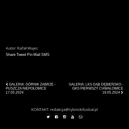
Autor: Rafał Wujec
Share
Tweet
Pin
Mail
SMS
Previous Post
Next Post
GALERIA: GÓRNIK ZABRZE -
GALERIA: LKS DĄB DĘBIEŃSKO -
PUSZCZA NIEPOŁOMICE
GKS PIERWSZY CHWAŁOWICE
17.05.2024
19.05.2024
KONTAKT: redakcja@rybnickifusbal.pl