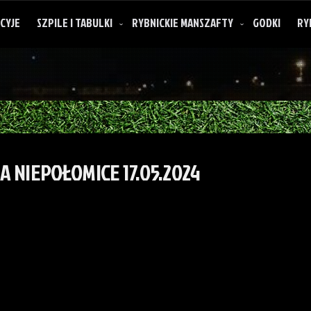
CYJE
SZPILE I TABULKI
RYBNICKIE MANSZAFTY
GODKI
RY
A NIEPOŁOMICE 17.05.2024
O rybnickich manszaftach