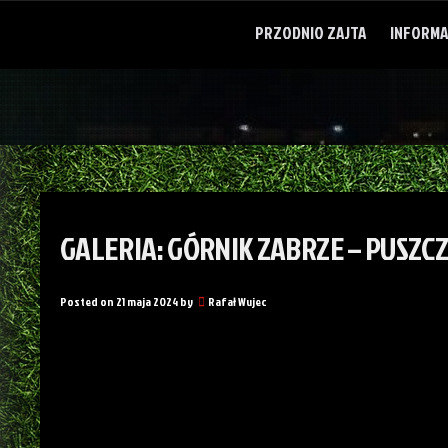
Skip
to
PRZODNIO ZAJTA
INFORMA
content
GALERIA: GÓRNIK ZABRZE – PUSZCZ
Posted on
21 maja 2024
by
Rafał Wujec