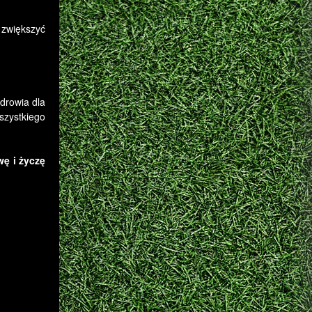
 zwiększyć
zdrowia dla
szystkiego
wę i życzę