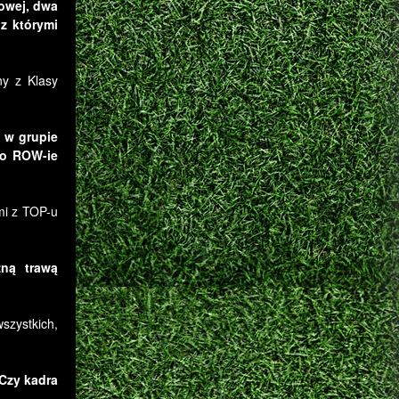
owej, dwa
 z którymi
ny z Klasy
ę w grupie
 o ROW-ie
mi z TOP-u
zną trawą
szystkich,
Czy kadra