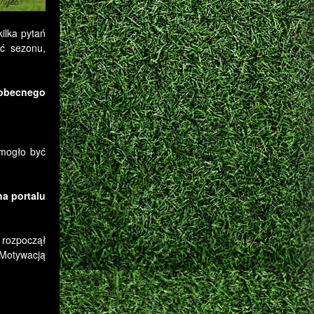
ilka pytań
ć sezonu,
 obecnego
 mogło być
na portalu
 rozpoczął
. Motywacją