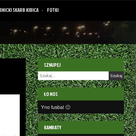
BNICKI SKARB KIBICA
FOTKI
SZNUPEJ
Szukaj:
ŁO NOS
Yno fusbal 🙂
KAMRATY