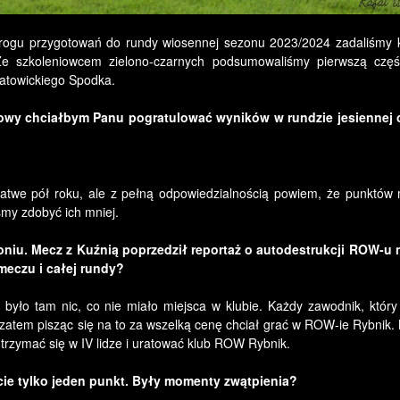
 progu przygotowań do rundy wiosennej sezonu 2023/2024 zadaliśmy k
e szkoleniowcem zielono-czarnych podsumowaliśmy pierwszą częś
 katowickiego Spodka.
zmowy chciałbym Panu pogratulować wyników w rundzie jesiennej
o łatwe pół roku, ale z pełną odpowiedzialnością powiem, że punktów
śmy zdobyć ich mniej.
troniu. Mecz z Kuźnią poprzedził reportaż o autodestrukcji ROW-u 
eczu i całej rundy?
było tam nic, co nie miało miejsca w klubie. Każdy zawodnik, który
b, zatem pisząc się na to za wszelką cenę chciał grać w ROW-ie Rybnik
trzymać się w IV lidze i uratować klub ROW Rybnik.
cie tylko jeden punkt. Były momenty zwątpienia?