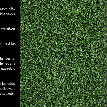
azów kilku
ażda osoba
z wyników
m jest jak
ła równa.
ie jedyne
 szczeblu
u jesteśmy
bilizowało
a szczeblu