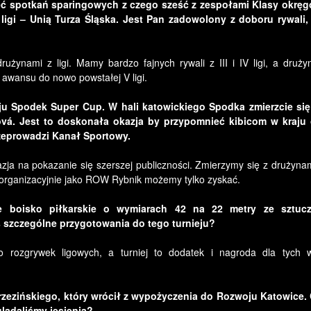
ięć spotkań sparingowych z czego sześć z zespołami Klasy okręg
I ligi – Unią Turza Śląska. Jest Pan zadowolony z doboru rywali,
żynami z ligi. Mamy bardzo fajnych rywali z III i IV ligi, a druży
 awansu do nowo powstałej V ligi.
ieju Spodek Super Cup. W hali katowickiego Spodka zmierzcie si
vá. Jest to doskonała okazja by przypomnieć kibicom w kraju
rzeprowadzi Kanał Sportowy.
azja na pokazanie się szerszej publiczności. Zmierzymy się z drużyna
 organizacyjnie jako ROW Rybnik możemy tylko zyskać.
e boisko piłkarskie o wymiarach 42 na 22 metry ze sztuc
ś szczególne przygotowania do tego turnieju?
 rozgrywek ligowych, a turniej to dodatek i nagroda dla tych w
zezińskiego, który wrócił z wypożyczenia do Rozwoju Katowice. 
glądaliśmy jesienią?