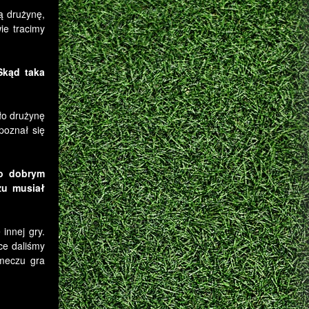
ą drużynę,
ie tracimy
Skąd taka
ło drużynę
poznał się
zo dobrym
zu musiał
innej gry.
ce daliśmy
 meczu gra