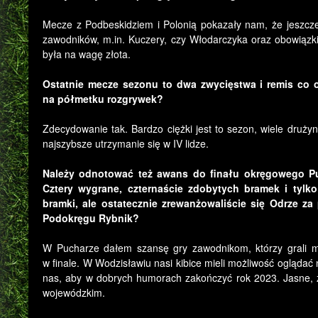
Mecze z Podbeskidziem i Polonią pokazały nam, że jeszcze 
zawodników, m.in. Kuczery, czy Włodarczyka oraz obowiązk
była na wagę złota.
Ostatnie mecze sezonu to dwa zwycięstwa i remis co o
na półmetku rozgrywek?
Zdecydowanie tak. Bardzo ciężki jest to sezon, wiele druż
najszybsze utrzymanie się w IV lidze.
Należy odnotować też awans do finału okręgowego Puc
Cztery wygrane, czternaście zdobytych bramek i tylko
bramki, ale ostatecznie zrewanżowaliście się Odrze z
Podokręgu Rybnik?
W Pucharze dałem szansę gry zawodnikom, którzy grali mni
w finale. W Wodzisławiu nasi kibice mieli możliwość ogląda
nas, aby w dobrych humorach zakończyć rok 2023. Jasne, 
wojewódzkim.