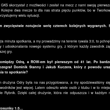
 GKS skorzystał z możliwości i zesłał na mecz z nami swoją pierwsz
ą. Kolejne dwa mecze to dla nas strata pięciu punktów, bo w Tworkow
ystujemy wielu sytuacji.
 zwycięstwie notujecie serię czterech kolejnych wygranych. 
a minuta spotkania, a my prowadzimy na terenie rywala 3:0, to pchnę
acy i udoskonalania nowego systemu gry, z którym każdy zawodnik za
zej gry.
omiędzy Odrą, a ROW-em był pierwszym od 41 lat. Po bard
 rozegrał Dominik Stanny i Jakub Kuczera, który z powodu ura
ia to spotkanie?
m drużyna Odry była na nas przygotowana, a my spodziewaliśmy się 
wodników jest więcej. Latem odeszło wiele osób z klubu i w to miejs
e Rybnik. Dzięki całej drużynie, która nie odpuszcza i w każdym
 stosunku 1:5…