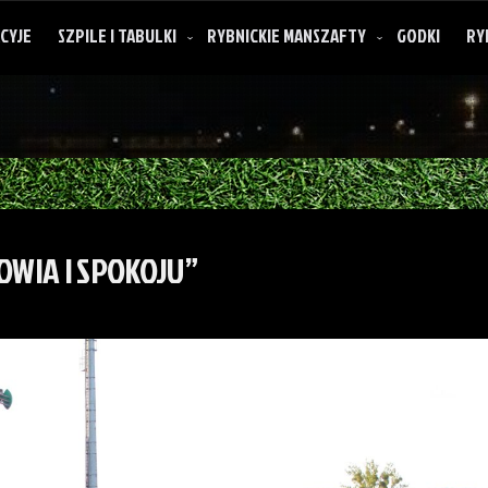
CYJE
SZPILE I TABULKI
RYBNICKIE MANSZAFTY
GODKI
RY
OWIA I SPOKOJU”
O rybnickich manszaftach