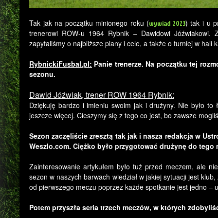
Tak jak na początku minionego roku (
) tak i u
wywiad 2023
trenerowi ROW-u 1964 Rybnik – Dawidowi Jóźwiakowi. Z
zapytaliśmy o najbliższe plany i cele, a także o turniej w hali
RybnickiFusbal.pl:
Panie trenerze. Na początku tej ro
sezonu.
Dawid Jóźwiak, trener ROW 1964 Rybnik:
Dziękuję bardzo i imieniu swoim jak i drużyny. Nie było t
jeszcze więcej. Cieszymy się z tego co jest, bo zawsze mogli
Sezon zaczęliście zresztą tak jak i nasza redakcja w Us
Weszlo.com. Ciężko było przygotować drużynę do tego m
Zainteresowanie artykułem było tuż przed meczem, ale nie 
sezon w naszych barwach wiedział w jakiej sytuacji jest klu
od pierwszego meczu poprzez każde spotkanie jest jedno – u
Potem przyszła seria trzech meczów, w których zdobyliś