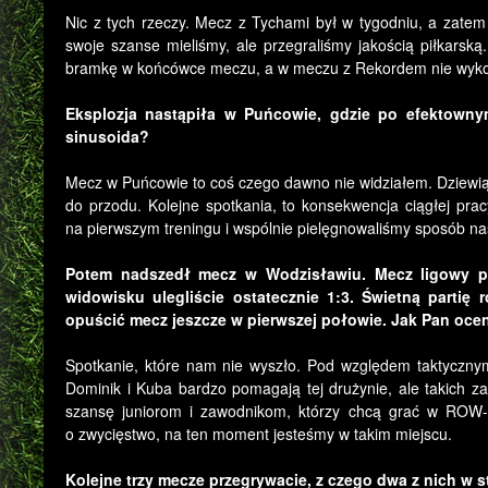
Nic z tych rzeczy. Mecz z Tychami był w tygodniu, a zatem
swoje szanse mieliśmy, ale przegraliśmy jakością piłkarsk
bramkę w końcówce meczu, a w meczu z Rekordem nie wykorz
Eksplozja nastąpiła w Puńcowie, gdzie po efektownym
sinusoida?
Mecz w Puńcowie to coś czego dawno nie widziałem. Dziewiąt
do przodu. Kolejne spotkania, to konsekwencja ciągłej pr
na pierwszym treningu i wspólnie pielęgnowaliśmy sposób nas
Potem nadszedł mecz w Wodzisławiu. Mecz ligowy p
widowisku ulegliście ostatecznie 1:3. Świetną partię
opuścić mecz jeszcze w pierwszej połowie. Jak Pan ocen
Spotkanie, które nam nie wyszło. Pod względem taktyczny
Dominik i Kuba bardzo pomagają tej drużynie, ale takich za
szansę juniorom i zawodnikom, którzy chcą grać w ROW-i
o zwycięstwo, na ten moment jesteśmy w takim miejscu.
Kolejne trzy mecze przegrywacie, z czego dwa z nich w