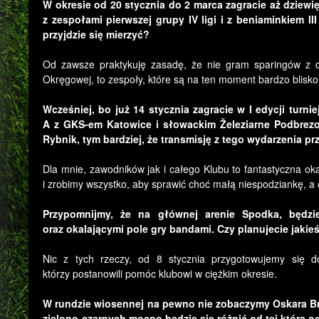
W okresie od 20 stycznia do 2 marca zagracie aż dziew
z zespołami pierwszej grupy IV ligi i z beniaminkiem II
przyjdzie się mierzyć?
Od zawsze praktykuję zasadę, że nie gram sparingów z dru
Okręgowej, to zespoły, które są na ten moment bardzo blisko
Wcześniej, bo już 14 stycznia zagracie w I edycji turn
A z GKS-em Katowice i słowackim Železiarne Podbrezo
Rybnik, tym bardziej, że transmisję z tego wydarzenia p
Dla mnie, zawodników jak i całego Klubu to fantastyczna ok
i zrobimy wszystko, aby sprawić choć małą niespodziankę, a
Przypomnijmy, że na głównej arenie Spodka, będzi
oraz okalającymi pole gry bandami. Czy planujecie jakie
Nic z tych rzeczy, od 8 stycznia przygotowujemy się do
którzy postanowili pomóc klubowi w ciężkim okresie.
W rundzie wiosennej na pewno nie zobaczymy Oskara Br
zielono-czarnych mocno będzie się różnić od tej którą o