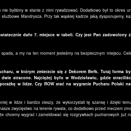
nie byliśmy w stanie z nimi rywalizować. Dodatkowo był to okres ur
i służbowe Mandrysza. Przy tak wąskiej kadrze jaką dysponujemy, k
statecznie dało 7. miejsce w tabeli. Czy jest Pan zadowolony 
yn spada, a my na ten moment jesteśmy na bezpiecznym miejscu. Cele
haru, w którym zmierzcie się z Dekorem Bełk. Tutaj forma by
 dwie stracone. Najciężej było w Wodzisławiu, gdzie straciliśc
a porażkę w lidze. Czy ROW stać na wygranie Pucharu Polski na
ej w lidze i bardzo cieszy, że wykorzystali tę szansę i dzięki tem
ć nasze zwycięstwo na terenie rywala, co dodatkowo przed meczem zmo
że chcemy wygrać i zameldować się rozgrywkach pucharowych już n