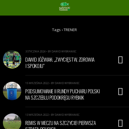
Tags › TRENER
3 STYCZNIA 2024 • BY DAWID WYBRANIEC
DAWID JÓŹWIAK: „ZWYCIĘSTW, ZDROWIA
I SPOKOJU”
15 WRZEŚNIA 2022 • BY DAWID WYBRANIEC
PODSUMOWANIE II RUNDY PUCHARU POLSKI
NA SZCZEBLU PODOKRĘGU RYBNIK
13 WRZEŚNIA 2022 • BY DAWID WYBRANIEC
REMIS W MECZU NA SZCZYCIE! PIERWSZA