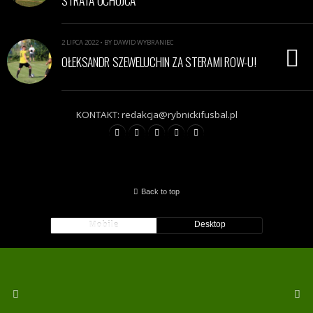
STRATA OCHOJCA
2 LIPCA 2022 • BY DAWID WYBRANIEC
OŁEKSANDR SZEWELUCHIN ZA STERAMI ROW-U!
KONTAKT: redakcja@rybnickifusbal.pl
Back to top
Mobile
Desktop