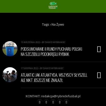
Tags › Na Żywo
15 WRZEŚNIA 2022 • BY DAWID WYBRANIEC
PODSUMOWANIE II RUNDY PUCHARU POLSKI
NA SZCZEBLU PODOKRĘGU RYBNIK
17 SIERPNIA 2022 • BY DAWID WYBRANIEC
ATLANTIC JAK ATLANTYDA. WSZYSCY SŁYSZELI,
ALE NIKT JESZCZE NIE ZNALAZŁ
KONTAKT: redakcja@rybnickifusbal.pl