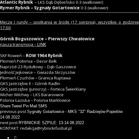
Atlantic Rybnik
– LKS Dąb Dębieńsko 0:3 (walkower)
Rymer Rybnik – Sygnały Gotartowice
0:3 (walkower)
Mecze I rundy – spotkania w środę (17 sierpnia), wszystkie o godzinie
17:00
Górnik Boguszowice – Pierwszy Chwałowice
nasza transmisja –
LINK
SKF Rowień –
ROW 1964 Rybnik
Płomień Połomia – Decor Bełk
Naprzód-23 Rydułtowy – Dąb Gaszowice
Jedność Jejkowice – Gwiazda Skrzyszów
Płomień Czuchów – Granica Ruptawa
GKS Jastrzębie II – Górnik Radlin
GKS Jastrzębie (juniorzy) – Forteca Świerklany
Wicher Wilchwy – LKS Baranowice
Polonia Łaziska – Polonia Marklowice
Share
Tweet
Pin
Mail
SMS
previous post
Sygnały Gotartowice - MKS "32" Radziejów-Popielów
14.08.2022
next post
RYBNICKIE SZPILE: 13-14.08.2022
KONTAKT: redakcja@rybnickifusbal.pl