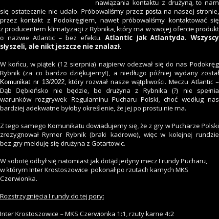
nawiązania kontaktu z drużyną, to nam
się ostatecznie nie udało. Próbowaliśmy przez
na naszej stronie,
posta
przez kontakt z Podokręgiem, nawet próbowaliśmy kontaktować się
z producentem klimatyzacji z Rybnika, który ma w swojej ofercie produkt
o nazwie Atlantic – bez efektu.
Atlantic jak Atlantyda. Wszysc
słyszeli, ale nikt jeszcze nie znalazł.
W końcu, w piątek (12 sierpnia) najpierw odezwał się do nas Podokręg
Rybnik (za co bardzo dziękujemy!), a niedługo później wydany został
, który rozwiał nasze wątpliwości. Meczu Atlantic 
Komunikat nr 13/2022
Dąb Dębieńsko nie będzie, bo drużyna z Rybnika (?) nie spełnia
warunków rozgrywek Regulaminu Pucharu Polski, choć według nas
bardziej adekwatne byłoby określenie, że jej po prostu nie ma.
Z tego samego Komunikatu dowiadujemy się, że z gry w Pucharze Polski
zrezygnował Rymer Rybnik (braki kadrowe), więc w kolejnej rundzie
bez gry melduję się drużyna z Gotartowic.
W sobotę odbył się natomiast jak dotąd jedyny mecz I rundy Pucharu,
w którym Inter Krostoszowice pokonał po rzutach karnych MKS
Czerwionka.
Rozstrzygnięcia I rundy do tej pory:
Inter Krostoszowice – MKS Czerwionka 1:1, rzuty karne 4:2