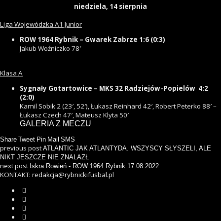
niedziela, 14 sierpnia
Liga Wojewódzka A1 Junior
ROW 1964 Rybnik – Gwarek Zabrze 1:6 (0:3)
Jakub Woźniczko 78′
Klasa A
Sygnały Gotartowice – MKS 32 Radziejów-Popielów 4:2
(2:0)
Kamil Sobik 2 (23′, 52′), Łukasz Reinhard 42′, Robert Peterko 88′ –
Łukasz Czech 47′, Mateusz Klyta 50′
GALERIA Z MECZU
Share
Tweet
Pin
Mail
SMS
previous post
ATLANTIC JAK ATLANTYDA. WSZYSCY SŁYSZELI, ALE
NIKT JESZCZE NIE ZNALAZŁ
next post
Iskra Rowień - ROW 1964 Rybnik 17.08.2022
KONTAKT: redakcja@rybnickifusbal.pl