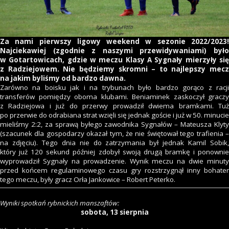
Za nami pierwszy ligowy weekend w sezonie 2022/2023!
Najciekawiej (zgodnie z naszymi przewidywaniami) było
w Gotartowicach, gdzie w meczu Klasy A Sygnały mierzyły się
z Radziejowem. Nie będziemy skromni – to najlepszy mecz
na jakim byliśmy od bardzo dawna.
Zarówno na boisku jak i na trybunach było bardzo gorąco z racji
transferów pomiędzy oboma klubami. Beniaminek zaskoczył graczy
z Radziejowa i już do przerwy prowadził dwiema bramkami. Tuż
po przerwie do odrabiana strat wzięli się jednak goście i już w 50. minucie
mieliśmy 2:2, za sprawą byłego zawodnika Sygnałów – Mateusza Klyty
(szacunek dla gospodarzy okazał tym, że nie świętował tego trafienia –
na zdjęciu). Tego dnia nie do zatrzymania był jednak Kamil Sobik,
który już 120 sekund później zdobył swoją drugą bramkę i ponownie
wyprowadził Sygnały na prowadzenie. Wynik meczu na dwie minuty
przed końcem regulaminowego czasu gry rozstrzygnął inny bohater
tego meczu, były gracz Orła Jankowice – Robert Peterko.
Wyniki spotkań rybnickich manszaftów:
sobota, 13 sierpnia