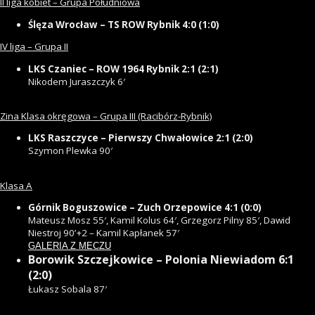
II liga kobiet – Grupa Południowa
Ślęza Wrocław – TS ROW Rybnik 4:0 (1:0)
IV liga – Grupa II
LKS Czaniec – ROW 1964 Rybnik 2:1 (2:1)
Nikodem Juraszczyk 6′
Zina Klasa okręgowa – Grupa III (Racibórz-Rybnik)
LKS Raszczyce – Pierwszy Chwałowice 2:1 (2:0)
Szymon Plewka 90′
Klasa A
Górnik Boguszowice – Zuch Orzepowice 4:1 (0:0)
Mateusz Mosz 55′, Kamil Kolus 64′, Grzegorz Pilny 85′, Dawid
Niestroj 90’+2 – Kamil Kapłanek 57′
GALERIA Z MECZU
Borowik Szczejkowice – Polonia Niewiadom 6:1
(2:0)
Łukasz Sobala 87′