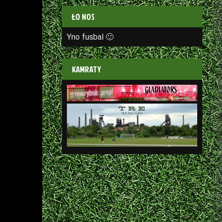
ŁO NOS
Yno fusbal 🙂
KAMRATY