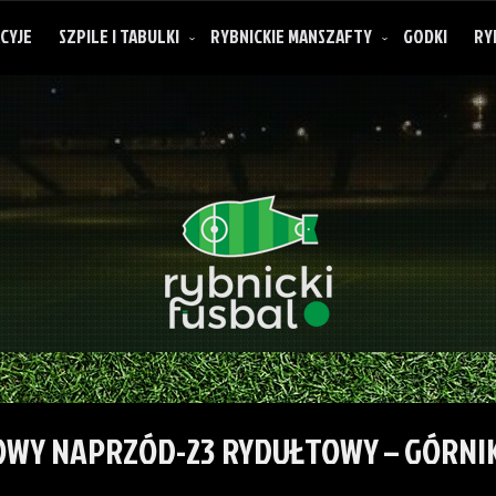
CYJE
SZPILE I TABULKI
RYBNICKIE MANSZAFTY
GODKI
RY
O rybnickich manszaftach
OWY NAPRZÓD-23 RYDUŁTOWY – GÓRNI