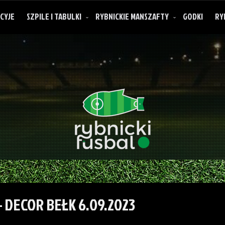
CYJE
SZPILE I TABULKI
RYBNICKIE MANSZAFTY
GODKI
RY
O rybnickich manszaftach
 DECOR BEŁK 6.09.2023