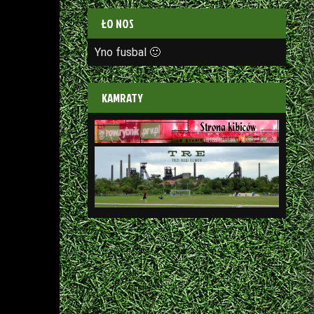
ŁO NOS
Yno fusbal 🙂
KAMRATY