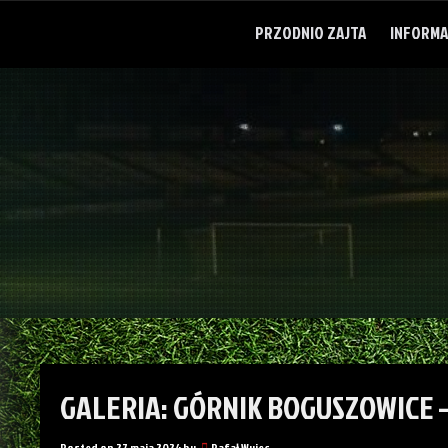
Skip
to
PRZODNIO ZAJTA
INFORMA
content
GALERIA: GÓRNIK BOGUSZOWICE –
Posted on
27 maja 2024
by
Rafał Wujec