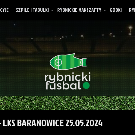
CYJE
SZPILE I TABULKI
RYBNICKIE MANSZAFTY
GODKI
RY
O rybnickich manszaftach
 LKS BARANOWICE 25.05.2024