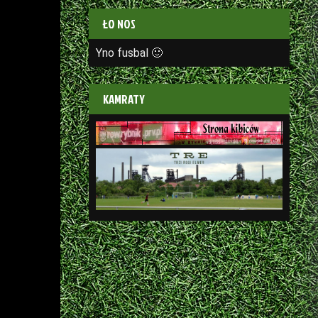
ŁO NOS
Yno fusbal 🙂
KAMRATY