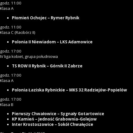
godz. 11:00
Klasa A
Płomień Ochojec – Rymer Rybnik
godz. 11:00
Klasa C (Racibórz II)
Polonia II Niewiadom – LKS Adamowice
godz. 17:00
IV liga kobiet, grupa południowa
TS ROW II Rybnik – Górnik II Zabrze
godz. 17:00
Klasa A
Polonia Łaziska Rybnickie – MKS 32 Radziejów-Popielów
godz. 17:00
Klasa B
Pierwszy Chwałowice – Sygnały Gotartowice
KP Kamień – Jedność Grabownia-Golejow
Inter Krostoszowice – Sokół Chwałęcice