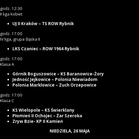
godz. 12:30
II liga kobiet
UJ II Kraków – TS ROW Rybnik
godz. 17:00
IV liga, grupa śląska II
LKS Czaniec – ROW 1964 Rybnik
godz. 17:00
Klasa A
Górnik Boguszowice – KS Baranowice-Żory
Jedność Jejkowice – Polonia Niewiadom
Polonia Marklowice – Zuch Orzepowice
godz. 17:00
Klasa C
KS Wielopole – KS Świerklany
Płomień II Ochojec – Żar Szeroka
Zryw Bzie- KP II Kamień
NIEDZIELA, 26 MAJA