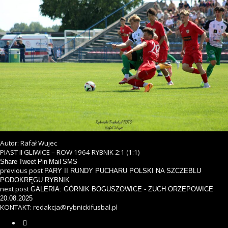
Autor: Rafał Wujec
PIAST II GLIWICE – ROW 1964 RYBNIK 2:1 (1:1)
Share
Tweet
Pin
Mail
SMS
previous post
PARY II RUNDY PUCHARU POLSKI NA SZCZEBLU
PODOKRĘGU RYBNIK
next post
GALERIA: GÓRNIK BOGUSZOWICE - ZUCH ORZEPOWICE
20.08.2025
KONTAKT: redakcja@rybnickifusbal.pl