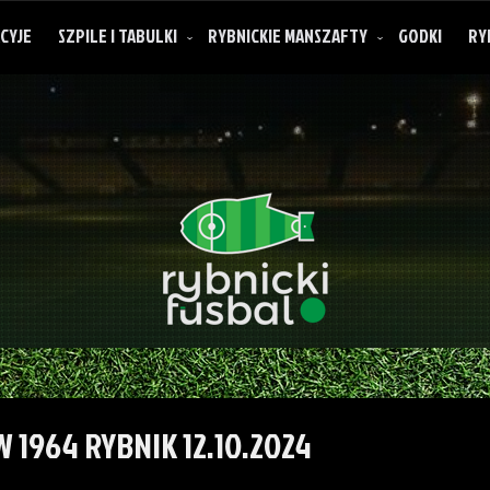
CYJE
SZPILE I TABULKI
RYBNICKIE MANSZAFTY
GODKI
RY
O rybnickich manszaftach
 1964 RYBNIK 12.10.2024