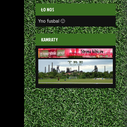
ŁO NOS
Yno fusbal 🙂
KAMRATY