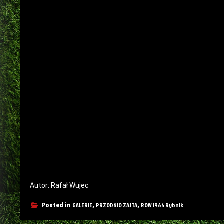
Autor: Rafał Wujec
GALERIE
PRZODNIO ZAJTA
ROW 1964 Rybnik
Posted in
,
,