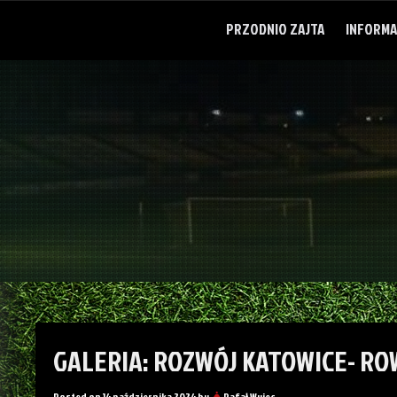
Skip
to
PRZODNIO ZAJTA
INFORMA
content
GALERIA: ROZWÓJ KATOWICE- ROW
Posted on
14 października 2024
by
Rafał Wujec