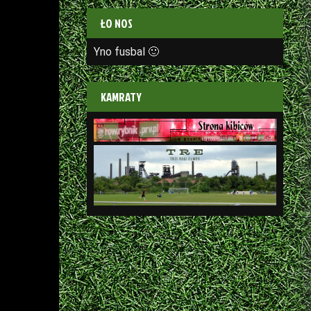
ŁO NOS
Yno fusbal 🙂
KAMRATY