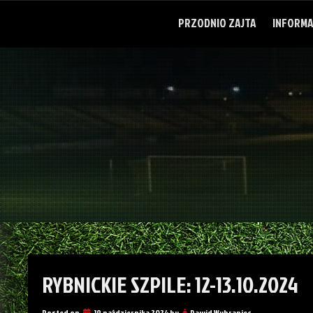
Skip
to
PRZODNIO ZAJTA
INFORMA
content
RYBNICKIE SZPILE: 12-13.10.2024
Posted on
19 października 2024
by
Dawid Wybraniec