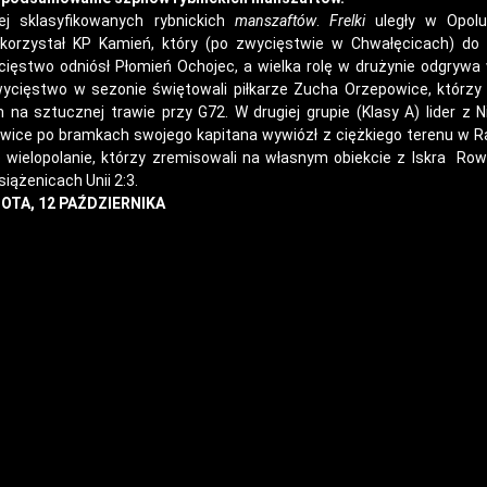
j sklasyfikowanych rybnickich
manszaftów
.
Frelki
uległy w Opol
orzystał KP Kamień, który (po zwycięstwie w Chwałęcicach) do l
cięstwo odniósł Płomień Ochojec, a wielka rolę w drużynie odgrywa
zwycięstwo w sezonie świętowali piłkarze Zucha Orzepowice, którzy
 na sztucznej trawie przy G72. W drugiej grupie (Klasy A) lider z 
owice po bramkach swojego kapitana wywiózł z ciężkiego terenu w R
o wielopolanie, którzy zremisowali na własnym obiekcie z Iskra Rowi
iążenicach Unii 2:3.
OTA, 12 PAŹDZIERNIKA