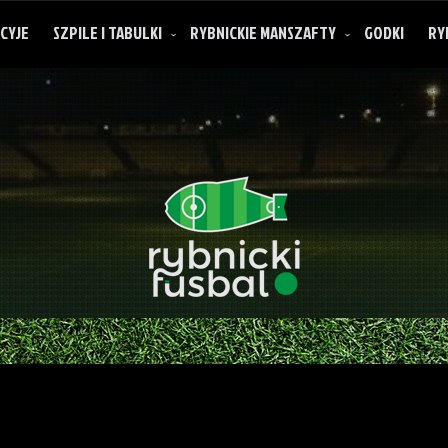
CYJE
SZPILE I TABULKI
RYBNICKIE MANSZAFTY
GODKI
RY
O rybnickich manszaftach