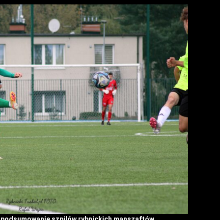
 podsumowanie szpilów rybnickich manszaftów.