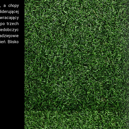
u, a
chopy
iderującej
 wracający
 po trzech
Niedobczyc
adziejowie
eń. Blisko