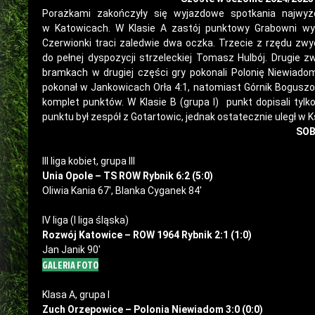
Porażkami zakończyły się wyjazdowe spotkania najwyże
w Katowicach. W Klasie A zastój punktowy Grabowni wyk
Czerwionki traci zaledwie dwa oczka. Trzecie z rzędu zwy
do pełnej dyspozycji strzeleckiej Tomasz Hulbój. Drugie 
bramkach w drugiej części gry pokonali Polonię Niewiadom
pokonał w Jankowicach Orła 4:1, natomiast Górnik Bogusz
komplet punktów. W Klasie B (grupa I) punkt dopisali tylk
punktu był zespół z Gotartowic, jednak ostatecznie uległ w Ks
SOB
III liga kobiet, grupa III
Unia Opole – TS ROW Rybnik 6:2 (5:0)
Oliwia Kania 67′, Blanka Cyganek 84′
IV liga (I liga śląska)
Rozwój Katowice – ROW 1964 Rybnik 2:1 (1:0)
Jan Janik 90′
GALERIA FOTO
Klasa A, grupa I
Zuch Orzepowice – Polonia Niewiadom 3:0 (0:0)