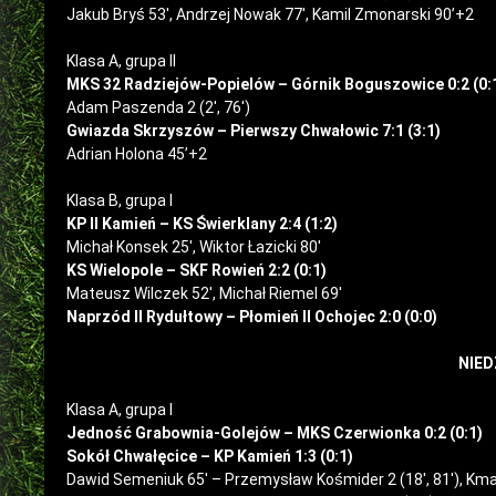
Jakub Bryś 53′, Andrzej Nowak 77′, Kamil Zmonarski 90’+2
Klasa A, grupa II
MKS 32 Radziejów-Popielów – Górnik Boguszowice 0:2 (0:
Adam Paszenda 2 (2′, 76′)
Gwiazda Skrzyszów – Pierwszy Chwałowic 7:1 (3:1)
Adrian Holona 45’+2
Klasa B, grupa I
KP II Kamień – KS Świerklany 2:4 (1:2)
Michał Konsek 25′, Wiktor Łazicki 80′
KS Wielopole – SKF Rowień 2:2 (0:1)
Mateusz Wilczek 52′, Michał Riemel 69′
Naprzód II Rydułtowy – Płomień II Ochojec 2:0 (0:0)
NIED
Klasa A, grupa I
Jedność Grabownia-Golejów – MKS Czerwionka 0:2 (0:1)
Sokół Chwałęcice – KP Kamień 1:3 (0:1)
Dawid Semeniuk 65′ – Przemysław Kośmider 2 (18′, 81′), Kma