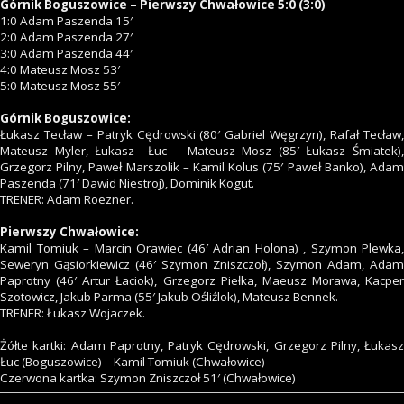
Górnik Boguszowice – Pierwszy Chwałowice 5:0 (3:0)
1:0 Adam Paszenda 15′
2:0 Adam Paszenda 27′
3:0 Adam Paszenda 44′
4:0 Mateusz Mosz 53′
5:0 Mateusz Mosz 55′
Górnik Boguszowice:
Łukasz Tecław – Patryk Cędrowski (80′ Gabriel Węgrzyn), Rafał Tecław,
Mateusz Myler, Łukasz Łuc – Mateusz Mosz (85′ Łukasz Śmiatek),
Grzegorz Pilny, Paweł Marszolik – Kamil Kolus (75′ Paweł Banko), Adam
Paszenda (71′ Dawid Niestroj), Dominik Kogut.
TRENER: Adam Roezner.
Pierwszy Chwałowice:
Kamil Tomiuk – Marcin Orawiec (46′ Adrian Holona) , Szymon Plewka,
Seweryn Gąsiorkiewicz (46′ Szymon Zniszczoł), Szymon Adam, Adam
Paprotny (46′ Artur Łaciok), Grzegorz Piełka, Maeusz Morawa, Kacper
Szotowicz, Jakub Parma (55′ Jakub Ośliźlok), Mateusz Bennek.
TRENER: Łukasz Wojaczek.
Żółte kartki: Adam Paprotny, Patryk Cędrowski, Grzegorz Pilny, Łukasz
Łuc (Boguszowice) – Kamil Tomiuk (Chwałowice)
Czerwona kartka: Szymon Zniszczoł 51′ (Chwałowice)