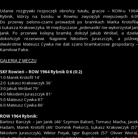
Udanie rozgrywki rozpoczęli obrońcy tutułu, gracze – ROW-u 1964
Rybnik, którzy na boisku w Rowniu zwyciężyli miejscowych 6:0!
Do przerwy zielono-czarni prowadzili po bramkach Marka Krotofila
i Łukasza Krakowczyka. W międzyczasie „jedenastki’ nie wykorzystał Jan
Janik. Po przerwie kolejną bramkę dołożył Jakub Wróbel, a dzieła
dokończyli rezerwowi. Najpierw Nikodem Juraszczyk, a później
dwukrotnie Mateusz Cywka nie dali szans bramkarzowi gospodarzy –
Kamilowi Pałce.
GALERIA Z MECZU
SKF Rowień – ROW 1964 Rybnik 0:6 (0:2)
1:0 Marek Krotofil 14′
2:0 Łukasz Krakowczyk 36′
3:0 Jakub Wróbel 79′
4:0 Nikodem Juraszczyk 81′
5:0 Mateusz Cywka 87′
6:0 Mateusz Cywka 86′
ROW 1964 Rybnik:
Bartosz Barczyk – Jan Janik (46′ Szymon Balcer), Tomasz Macha, Jacek
Hadam, Marek Krotofil (46′ Dominik Piekorz), Łukasz Krakowczyk (57′
Nikodem Juraszczyk), Wiktor Piejak, Igor Bujoczek (57′ Olivier Wiora),