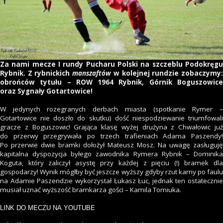
Za nami mecze I rundy Pucharu Polski na szczeblu Podokręgu
Rybnik. Z rybnickich
manszaftów
w kolejnej rundzie zobaczymy
obrońców tytułu – ROW 1964 Rybnik, Górnik Boguszowice
oraz Sygnały Gotartowice!
W jedynych rozegranych derbach miasta (spotkanie Rymer –
Gotartowice nie doszło do skutku) dość niespodziewanie triumfowali
gracze z Boguszowic! Grająca klasę wyżej drużyna z Chwałowic już
do przerwy przegrywała po trzech trafieniach Adama Paszendy!
Po przerwie dwie bramki dołożył Mateusz Mosz. Na uwagę zasługuję
kapitalna dyspozycja byłego zawodnika Rymera Rybnik – Dominika
Koguta, który zaliczył asystę przy każdej z pięciu (!) bramek dla
gospodarzy! Wynik mógłby być jeszcze wyższy gdyby rzut karny po faulu
na Adamie Paszendzie wykorzystał Łukasz Łuc, jednak ten ostatecznie
musiał uznać wyższość bramkarza gości – Kamila Tomiuka.
LINK DO MECZU NA YOUTUBE