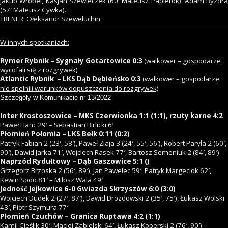
Jakub Wróbel, Kasjan Szewieczek (60′ Mateusz Papierok), Adam Byzdra
(57′ Mateusz Cywka).
TRENER: Ołeksandr Szeweluchin.
W innych spotkaniach:
Rymer Rybnik – Sygnały Gotartowice 0:3
(walkower – gospodarze
wycofali się z rozgrywek)
Atlantic Rybnik – LKS Dąb Dębieńsko 0:3
(walkower – gospodarze
nie spełnili warunków dopuszczenia do rozgrywek)
Szczegóły w Komunikacie nr 13/2022
Inter Krostoszowice – MKS Czerwionka 1:1 (1:1), rzuty karne 4:2
Paweł Hanc 29′ – Sebastian Birlicki 6′
Płomień Połomia – LKS Bełk 0:11 (0:2)
Patryk Fabian 2 (23′, 58′), Paweł Ziaja 3 (24′, 55′, 56′), Robert Paryła 2 (60′,
90′), Dawid Jarka 71′, Wojciech Rasek 77′, Bartosz Semeniuk 2 (84′, 89′)
Naprzód Rydułtowy – Dąb Gaszowice 5:1 ()
Grzegorz Brzoska 2 (56′, 89′), Jan Pawelec 59′, Patryk Margeciok 62′,
Kewin Sodo 81′ – Miłosz Wala 49′
Jedność Jejkowice 6-0 Gwiazda Skrzyszów 6:0 (3:0)
Wojciech Dudek 2 (27′, 87′), Dawid Drozdowski 2 (35′, 75′), Łukasz Wolski
43′, Piotr Szymura 77′
Płomień Czuchów – Granica Ruptawa 4:2 (1:1)
Kamil Cieślik 30′, Maciej Zabielski 64′, Łukasz Koperski 2 (76′, 90′) –