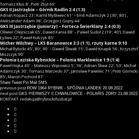
Tomasz Kłus 8′, Piotr Zbyl 60′
GKS II Jastrzębie – Górnik Radlin 2:4 (1:3)
Adrian Kopacz 23′, Kamil Myśliwiec 61′ – Emil Adamczyk 2 (30′, 80′) ,
Aleksander Adam 38′, Grzegorz Gojny 44′
GKS III Jastrzębie (juniorzy) – Forteca Świerklany 2:4 (0:3)
Oliwier Olejniczak 65′, Dawid Kania 88′ – Paweł Sudoł 2 (19′, 40′), Dawid
Łyżwa 22′, Paweł Kulczyk 85′
Wicher Wilchwy – LKS Baranowice 3:3 (1:1), rzuty karne 9:10
Michał Rybicki 45′, 80′, 90′ – Dawid Śliwak 15′, Dawid Knapik 56′, Krzysztof
Miszczyk 90′
Polonia Łaziska Rybnickie – Polonia Marklowice 1:9 (1:4)
Paweł Hojka 40′ – Mateusz Wąsowicz 5′, 56′, Adrian Śliwa 22′, 53′, Michał
Adamczyk 30′, Tomasz Marzecki 37′, Jarosław Pawelec 71′, Piotr Górnicki
85′, Marcin Pochcioł 87′
Share
Tweet
Pin
Mail
SMS
previous post
ROW 1964 RYBNIK - SPÓJNIA LANDEK 20.08.2022
next post
GKS PIERWSZY II CHWAŁOWICE - POLARIS ŻORY 21.08.2022
KONTAKT: redakcja@rybnickifusbal.pl