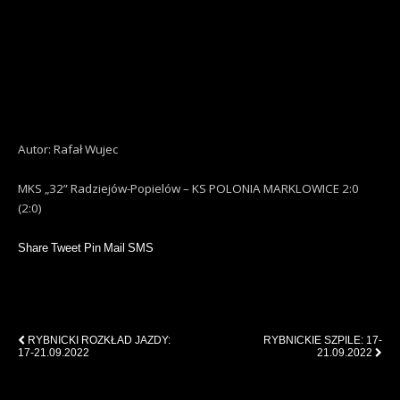
Autor: Rafał Wujec
MKS „32” Radziejów-Popielów – KS POLONIA MARKLOWICE 2:0
(2:0)
Share
Tweet
Pin
Mail
SMS
Previous Post
Next Post
RYBNICKI ROZKŁAD JAZDY:
RYBNICKIE SZPILE: 17-
17-21.09.2022
21.09.2022