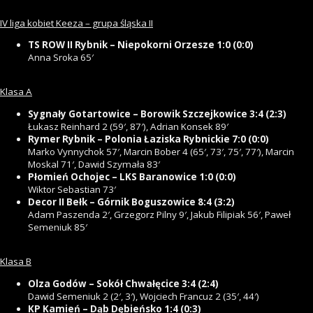
IV liga kobiet Keeza – grupa śląska II
TS ROW II Rybnik – Niepokorni Orzesze 1:0 (0:0)
Anna Sroka 65′
Klasa A
Sygnały Gotartowice – Borowik Szczejkowice 3:4 (2:3)
Łukasz Reinhard 2 (59′, 87′), Adrian Konsek 89′
Rymer Rybnik – Polonia Łaziska Rybnickie 7:0 (0:0)
Marko Vynnychok 57′, Marcin Bober 4 (65′, 73′, 75′, 77′), Marcin
Moskal 71′, Dawid Szymała 83′
Płomień Ochojec – LKS Baranowice 1:0 (0:0)
Wiktor Sebastian 73′
Decor II Bełk – Górnik Boguszowice 8:4 (3:2)
Adam Paszenda 2′, Grzegorz Pilny 9′, Jakub Filipiak 56′, Paweł
Semeniuk 85′
Klasa B
Olza Godów – Sokół Chwałęcice 3:4 (2:4)
Dawid Semeniuk 2 (2′, 3′), Wojciech Francuz 2 (35′, 44′)
KP Kamień – Dąb Dębieńsko 1:4 (0:3)