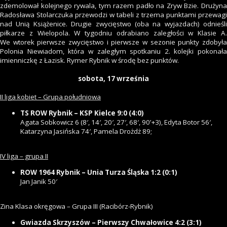
zdemolował kolejnego rywala, tym razem padło na Zryw Bzie. Drużyna
Radosława Stolarczuka przewodzi w tabeli z trzema punktami przewagi
nad Unią Książenice. Drugie zwycięstwo (oba na wyjazdach) odnieśli
piłkarze z Wielopola. W tygodniu odrabiano zaległości w Klasie A.
We wtorek pierwsze zwycięstwo i pierwsze w sezonie punkty zdobyła
Polonia Niewiadom, która w zaległym spotkaniu 2. kolejki pokonała
imienniczkę z Łazisk. Rymer Rybnik w środę bez punktów.
sobota, 17 września
II liga kobiet – Grupa południowa
TS ROW Rybnik – KSP Kielce 9:0 (4:0)
Agata Sobkowicz 6 (8′, 14′, 20′, 27′, 68′, 90’+3), Edyta Botor 56′,
Katarzyna Jasińska 74′, Pamela Drożdż 89;
IV liga – grupa II
ROW 1964 Rybnik – Unia Turza Śląska 1:2 (0:1)
Jan Janik 50′
Zina Klasa okręgowa – Grupa III (Racibórz-Rybnik)
Gwiazda Skrzyszów – Pierwszy Chwałowice 4:2 (3:1)