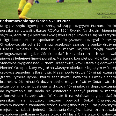
Podsumowanie spotkań: 17-21.09.2022
Drugą z rzędu ligową, a trzecią wliczając rozgrywki Pucharu Polski
porażkę zanotowali piłkarze ROW-u 1964 Rybnik. Na drugim biegunie
są
frelki
, które dzięki piątemu zwycięstwu z rzędu meldują się na szczyci
II ligi kobiet! Niezłe spotkanie w Skrzyszowie rozegrał Pierwszy
Chwałowice, ale gol z 85. minuty przekreślił szansę na punkty drużynę
Łukasza Wojaczka. W klasie A o małym kryzysie mogą mówić
w Boguszowicach, gdzie Górnik po dwóch z rzędu remisach zanotował
pierwszą
hokejową
ligową porażkę. Mającemu komplet punktów Ruchow
Stanowice (wygrana nad Zuchem Orzepowice) kroku stara się dorównać
Płomień Ochojec, który wygrał na własnym obiekcie z będącym w ścisłej
czołówce zespołem z Baranowic. Niesamowite drugie 45-minut rozegrali
gracze Rymera Rybnik, którzy zaaplikowali rywalom z Łazisk siedem
bramek w 26 minut! O dużym pechu mogą mówić w Gotartowicach,
gdzie po ambitnej postawie w drugich 45-minutach i doprowadzeniu
do wyrównania nie udało się ostatecznie zdobyć punktu w meczu
z Borowikiem Szczejkowice. W Klasie B na właściwe tory po dwóch
porażkach na początku sezonu powrócił Sokół Chwałęcice,
który w niedzielę zanotował trzecie zwycięstwo z rzędu. Na pierwszym
miejscu w tabeli Jedność Grabownia-Golejów, która zremisowała
wyjazdowe spotkanie w Szczerbicach. W klasie C Pierwszy Chwałowice