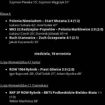
Szymon Plewka 15′, Szymon Węgrzyk 51′
Klasa A
Polonia Niewiadom – Start Mszana 2:4 (1:2)
Łukasz Sobala 42′, Ariel Kołek 47′
MKS 32 Radziejów-Popielów – Polonia Marklowice 2:0 (2:0)
Łukasz Czech 20′, Dominik Jóźwiak 45’+4
Ruch Stanowice – Zuch
Oczepowie 4:1 (2:1)
Jakub Kazaniecki 35′
niedziela, 18 września
I Liga Wojewódzka A1 Junior
ROW 1964 Rybnik – Piast Gliwice 3:0 (2:0)
Igor Bujoczek 28′, Olaf Sobik 37′, Adam Byzdra 48′
I Liga Wojewódzka C1 Trampkarz
RKP SP ROW Rybnik – BBTS Podbeskidzie Bielsko-Biała
1:1
(1:0)
Wiktor Machnica 38′