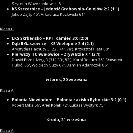
Szymon Wawrzonkowski 81′
KS Szczerbice – Jedność Grabownia-Golejów 2:2 (1:1)
Jakub Zając 45′, Arkadiusz Kozłowski 61′
Klasa C
LKS Skrbeńsko – KP II Kamień 3:0 (2:0)
Dąb II Gaszowice – KS Wielopole 2:4 (2:1)
Arystydes Pachucy 3 (22′, 74′, 78′), Krzysztof Pięta 60′
Pierwszy II Chwałowice – Zryw Bzie 7:1 (3:1)
Dawid Przezdzing 3 (31′, 33′, 83′), Karol Besuch 36′, Sławomir
Hulbój 65′, Wojciech Guzy 67′, Damian Adamczyk 86′
wtorek, 20 września
Klasa A
Polonia Niewiadom – Polonia Łaziska Rybnickie 3:2 (0:1)
Robert Mika 56′, Ariel Kołek 72′, Łukasz Wystyrk 75′
środa, 21 września
Klasa A