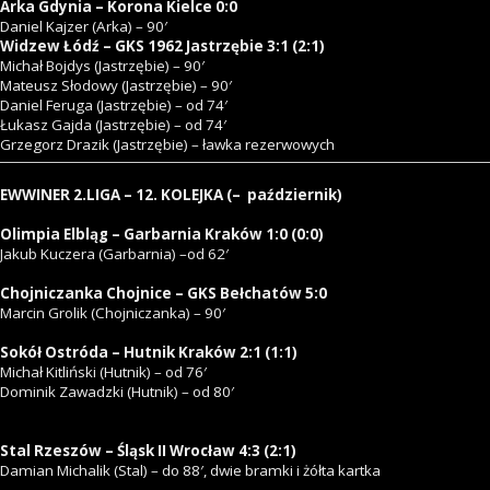
Arka Gdynia – Korona Kielce 0:0
Daniel Kajzer (Arka) – 90′
Widzew Łódź – GKS 1962 Jastrzębie 3:1 (2:1)
Michał Bojdys (Jastrzębie) – 90′
Mateusz Słodowy (Jastrzębie) – 90′
Daniel Feruga (Jastrzębie) – od 74′
Łukasz Gajda (Jastrzębie) – od 74′
Grzegorz Drazik (Jastrzębie) – ławka rezerwowych
EWWINER 2.LIGA – 12. KOLEJKA (– październik)
Olimpia Elbląg – Garbarnia Kraków 1:0 (0:0)
Jakub Kuczera (Garbarnia) –od 62′
Chojniczanka Chojnice – GKS Bełchatów 5:0
Marcin Grolik (Chojniczanka) – 90′
Sokół Ostróda – Hutnik Kraków 2:1 (1:1)
Michał Kitliński (Hutnik) – od 76′
Dominik Zawadzki (Hutnik) – od 80′
Stal Rzeszów – Śląsk II Wrocław 4:3 (2:1)
Damian Michalik (Stal) – do 88′, dwie bramki i żółta kartka