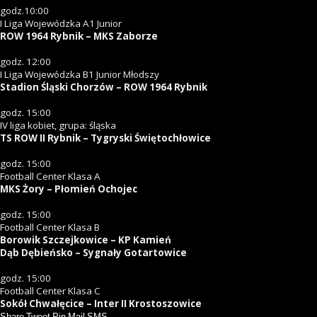
godz.10:00
I Liga Wojewódzka A1 Junior
ROW 1964 Rybnik – MKS Zaborze
godz. 12:00
I Liga Wojewódzka B1 Junior Młodszy
Stadion Śląski Chorzów – ROW 1964 Rybnik
godz. 15:00
IV liga kobiet, grupa: śląska
TS ROW II Rybnik – Tygryski Świętochłowice
godz. 15:00
Football Center Klasa A
MKS Żory – Płomień Ochojec
godz. 15:00
Football Center Klasa B
Borowik Szczejkowice – KP Kamień
Dąb Dębieńsko – Sygnały Gotartowice
godz. 15:00
Football Center Klasa C
Sokół Chwałęcice – Inter II Krostoszowice
Share
Tweet
Pin
Mail
SMS