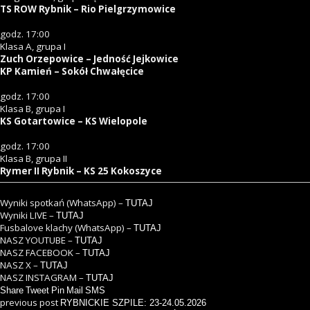
TS ROW Rybnik – Rio Pielgrzymowice
godz. 17:00
Klasa A, grupa I
Zuch Orzepowice – Jedność Jejkowice
KP Kamień – Sokół Chwałęcice
godz. 17:00
Klasa B, grupa I
KS Gotartowice – KS Wielopole
godz. 17:00
Klasa B, grupa II
Rymer II Rybnik – KS 25 Kokoszyce
Wyniki spotkań (WhatsApp) –
TUTAJ
Wyniki LIVE –
TUTAJ
Fusbalove klachy (WhatsApp) –
TUTAJ
NASZ YOUTUBE –
TUTAJ
NASZ FACEBOOK –
TUTAJ
NASZ X –
TUTAJ
NASZ INSTAGRAM –
TUTAJ
Share
Tweet
Pin
Mail
SMS
previous post
RYBNICKIE SZPILE: 23-24.05.2026