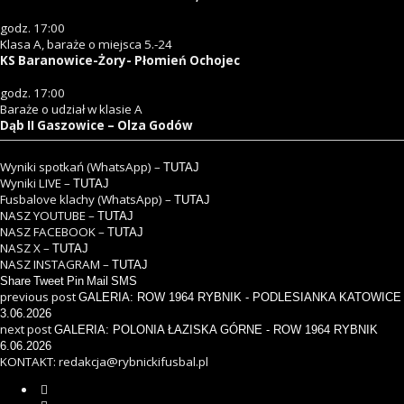
godz. 17:00
Klasa A, baraże o miejsca 5.-24
KS Baranowice-Żory- Płomień Ochojec
godz. 17:00
Baraże o udział w klasie A
Dąb II Gaszowice – Olza Godów
Wyniki spotkań (WhatsApp) –
TUTAJ
Wyniki LIVE –
TUTAJ
Fusbalove klachy (WhatsApp) –
TUTAJ
NASZ YOUTUBE –
TUTAJ
NASZ FACEBOOK –
TUTAJ
NASZ X –
TUTAJ
NASZ INSTAGRAM –
TUTAJ
Share
Tweet
Pin
Mail
SMS
previous post
GALERIA: ROW 1964 RYBNIK - PODLESIANKA KATOWICE
3.06.2026
next post
GALERIA: POLONIA ŁAZISKA GÓRNE - ROW 1964 RYBNIK
6.06.2026
KONTAKT: redakcja@rybnickifusbal.pl