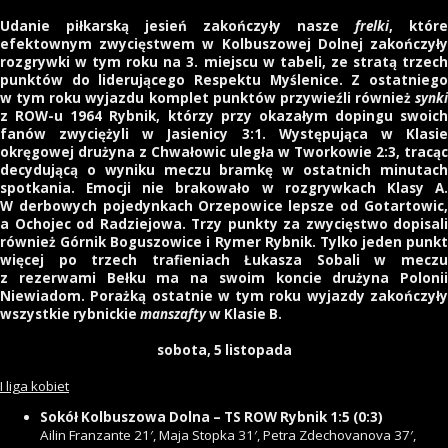
Udanie piłkarską jesień zakończyły nasze
frelki
, które
efektownym zwycięstwem w Kolbuszowej Dolnej zakończyły
rozgrywki w tym roku na 3. miejscu w tabeli, ze stratą trzech
punktów do liderującego Respektu Myślenice. Z ostatniego
w tym roku wyjazdu komplet punktów przywieźli również
synki
z ROW-u 1964 Rybnik, którzy przy okazałym dopingu swoich
fanów zwyciężyli w Jasienicy 3:1. Występująca w Klasie
okręgowej drużyna z Chwałowic uległa w Tworkowie 2:3, tracąc
decydującą o wyniku meczu bramkę w ostatnich minutach
spotkania. Emocji nie brakowało w rozgrywkach Klasy A.
W derbowych pojedynkach Orzepowice lepsze od Gotartowic,
a Ochojec od Radziejowa. Trzy punkty za zwycięstwo dopisali
również Górnik Boguszowice i Rymer Rybnik. Tylko jeden punkt
więcej po trzech trafieniach Łukasza Sobali w meczu
z rezerwami Bełku ma na swoim koncie drużyna Polonii
Niewiadom. Porażką ostatnie w tym roku wyjazdy zakończyły
wszystkie rybnickie
manszafty
w Klasie B.
sobota, 5 listopada
I liga kobiet
Sokół Kolbuszowa Dolna – TS ROW Rybnik 1:5 (0:3)
Ailin Franzante 21′, Maja Stopka 31′, Petra Zdechovanova 37′,