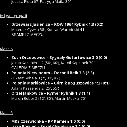
Jessica Pluta 67, Patrycja Matla 80′
IV liga – grupa II
Drzewiarz Jasienica – ROW 1964 Rybnik 1:3 (0:2)
Mateusz Cywka 38′, Konrad Warmiński 41
BRAMKI Z MECZU
Klasa A
Zuch Orzepowice – Sygnały Gotartowice 3:0 (0:0)
Jakub Kazaniecki 2 (50′, 60′), Kamil Kapłanek 70′
GALERIA Z MECZU
Polonia Niewiadom – Decor II Bełk 3:3 (2:3)
Łukasz Sobala 3 (7′, 31′, 82′)
Polonia Marklowice – Górnik Boguszowice 1:2 (0:1)
Adam Paszenda 2 (25′, 55′)
Orzeł Jankowice – Rymer Rybnik 1:3 (1:1)
Marcin Bober 2 (12′, 80′), Marcin Moskal 70′
Klasa B
MKS Czerwionka – KP Kamień 1:0 (0:0)
Iskra Rowień – Sokół Chwałęcice 2:1 (0:0)