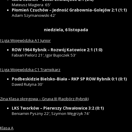
Mateusz Magiera 65′
Płomień Czuchów – Jedność Grabownia-Golejów 2:1 (1:1)
Adam Szymanowski 42′
niedziela, 6 listopada
I Liga Wojewódzka A1 Junior
ROW 1964 Rybnik – Rozwój Katowice 2:1 (1:0)
Fabian Pielorz 21′, Igor Bujoczek 53′
I Liga Wojewódzka C1 Trampkarz
Podbeskidzie Bielsko-Biała – RKP SP ROW Rybnik 0:1 (0:1)
Dawid Rutyna 30′
Zina Klasa okręgowa – Grupa III (Racibórz-Rybnik)
LKS Tworków – Pierwszy Chwałowice 3:2 (0:1)
Beniamin Pyszny 22′, Szymon Węgrzyk 74′
Klasa A