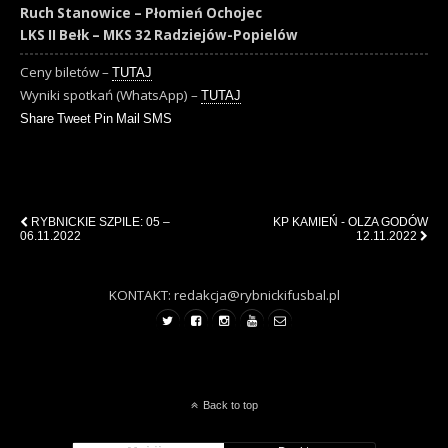
Ruch Stanowice – Płomień Ochojec
LKS II Bełk – MKS 32 Radziejów-Popielów
Ceny biletów –
TUTAJ
Wyniki spotkań (WhatsApp) –
TUTAJ
Share
Tweet
Pin
Mail
SMS
Previous Post
Next Post
RYBNICKIE SZPILE: 05 –
KP KAMIEŃ - OLZA GODÓW
06.11.2022
12.11.2022
KONTAKT: redakcja@rybnickifusbal.pl
Back to top