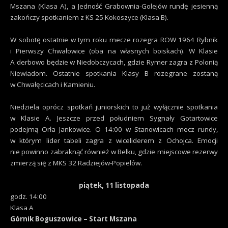
Mszana (Klasa A), a Jedność Grabownia-Golejów rundę jesienną
zakończy spotkaniem z KS 25 Kokoszyce (Klasa B).
W sobotę ostatnie w tym roku mecze rozegra ROW 1964 Rybnik
i Pierwszy Chwałowice (oba na własnych boiskach). W Klasie
A derbowo będzie w Niedobczycach, gdzie Rymer zagra z Polonią
Niewiadom. Ostatnie spotkania Klasy B rozegrane zostaną
w Chwałęcicach i Kamieniu.
Niedziela oprócz spotkań juniorskich to już wyłącznie spotkania
w Klasie A. Jeszcze przed południem Sygnały Gotartowice
podejmą Orła Jankowice. O 14:00 w Stanowicach mecz rundy,
w którym lider tabeli zagra z wiceliderem z Ochojca. Emocji
nie powinno zabraknąć również w Bełku, gdzie miejscowe rezerwy
zmierzą się z MKS 32 Radziejów-Popielów.
piątek, 11
listopada
godz. 14:00
Klasa A
Górnik Boguszowice – Start Mszana