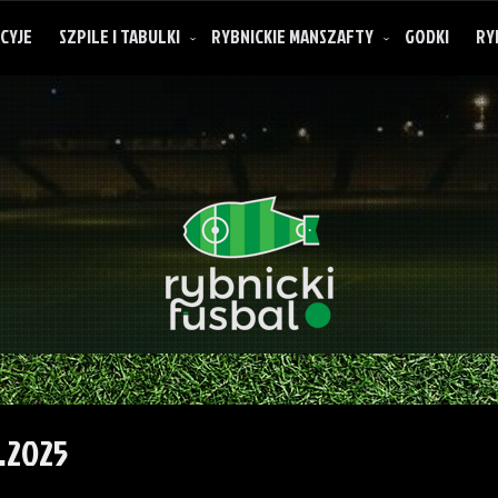
CYJE
SZPILE I TABULKI
RYBNICKIE MANSZAFTY
GODKI
RY
O rybnickich manszaftach
0.2025