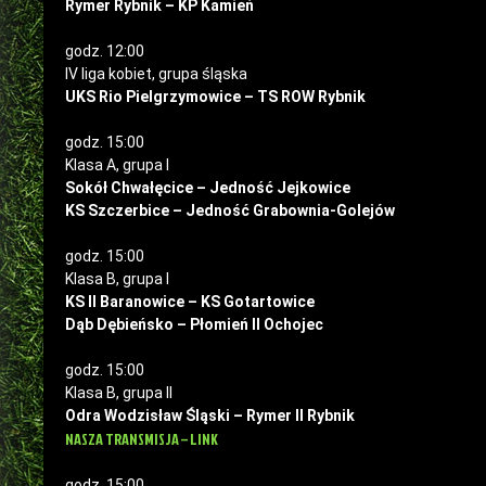
Rymer Rybnik – KP Kamień
godz. 12:00
IV liga kobiet, grupa śląska
UKS Rio Pielgrzymowice – TS ROW Rybnik
godz. 15:00
Klasa A, grupa I
Sokół Chwałęcice – Jedność Jejkowice
KS Szczerbice – Jedność Grabownia-Golejów
godz. 15:00
Klasa B, grupa I
KS II Baranowice – KS Gotartowice
Dąb Dębieńsko – Płomień II Ochojec
godz. 15:00
Klasa B, grupa II
Odra Wodzisław Śląski – Rymer II Rybnik
NASZA TRANSMISJA – LINK
godz. 15:00