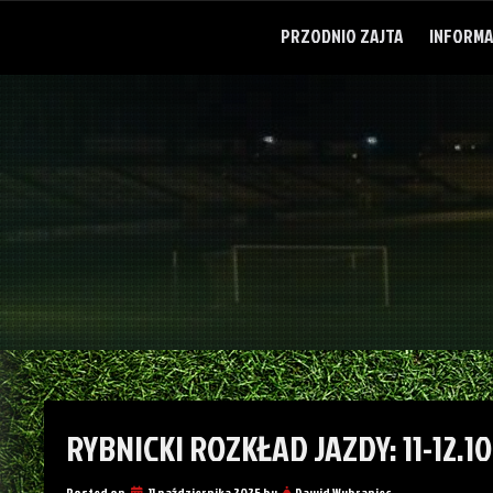
Skip
to
PRZODNIO ZAJTA
INFORMA
content
RYBNICKI ROZKŁAD JAZDY: 11-12.1
Posted on
11 października 2025
by
Dawid Wybraniec