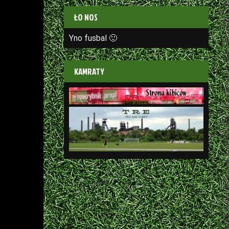
ŁO NOS
Yno fusbal 🙂
KAMRATY