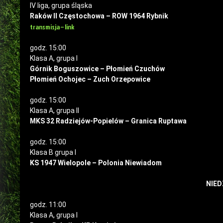
IV liga, grupa śląska
Raków II Częstochowa – ROW 1964 Rybnik
transmisja – link
godz. 15:00
Klasa A, grupa I
Górnik Boguszowice – Płomień Czuchów
Płomień Ochojec – Zuch Orzepowice
godz. 15:00
Klasa A, grupa II
MKS 32 Radziejów-Popielów – Granica Ruptawa
godz. 15:00
Klasa B grupa I
KS 1947 Wielopole – Polonia Niewiadom
NIED
godz. 11:00
Klasa A, grupa I