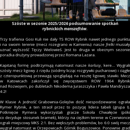
Szóste
w sezonie 2025/2026 podsumowanie spotkań
rybnickich
manszaftów.
Trzy trafienia Gosi Kuli nie dały TS ROW Rybnik nawet jednego punktu
i na swoim terenie (mecz rozegrano w Kamieniu) nasze
frelki
musiał
uznać wyższość Tęczy Wielowieś. Jest to druga w obecnym sezonie
porażka drużyny prowadzonej przez Romana Lazara.
Kapitaną formę podtrzymują natomiast nasze
karlusy
, kere… Wygral
szósty mecz ligowy z rzędu (siódmy licząc rozgrywki pucharowe) i ciągłe
z czteropunktową przewagą spoglądają na resztę ligowej stawki. Mecz
w Katowicach zakończył się zwycięstwem ROW 1964 Rybnik
nad Rozwojem, po dubletach Nikodema Juraszczyka i Pawła Mandrysza
4:2!
W Klasie A Jedność Grabownia-Golejów dość niespodziewanie ograła
Rymer Rybnik, a ten stracił przez to pozycję lidera tabeli (grupa I).
Potknięcie Rymera wykorzystali gracze Sokoła Chwałęcie (póki
co decyduje stosunek bramek), którzy na ciężkim terenie w Czerwionce
ograli miejscowy MKS 2:1. Bez większych problemów, bo 6:0 swój mecz
wygrał natomiast w Orzepowicach Górnik Boguszowice. Ponownie grad