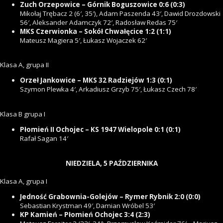
Zuch Orzepowice – Górnik Boguszowice 0:6 (0:3)
Mikołaj Trębacz 2 (6′, 35′), Adam Paszenda 43′, Dawid Drozdowski
56′, Aleksander Adamczyk 72′, Radosław Redas 75′
MKS Czerwionka – Sokół Chwałęcice 1:2 (1:1)
Mateusz Magiera 5′, Łukasz Wojaczek 62′
Klasa A, grupa II
Orzeł Jankowice – MKS 32 Radziejów 1:3 (0:1)
Szymon Plewka 4′, Arkadiusz Grzyb 75′, Łukasz Czech 78′
Klasa B grupa I
Płomień II Ochojec – KS 1947 Wielopole 0:1 (0:1)
Rafał Sagan 14′
NIEDZIELA, 5 PAŹDZIERNIKA
Klasa A, grupa I
Jedność Grabownia-Golejów – Rymer Rybnik 2:0 (0:0)
Sebastian Krystman 49′, Damian Wróbel 53′
KP Kamień – Płomień Ochojec 3:4 (2:3)