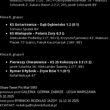
Mateusz Foreiter 2 (32′, 34′), Przemysław Kośmider 76′ – Mariusz
Szlosarek 2′, Łukasz Baron 2 (12′, 29′), Jacek Szlosarek 89′
Klasa B, grupa I
KS Gotartowice – Dąb Dębieńsko 1:2 (0:1)
Tomasz Sputek 84′
KS Wielopole – Polaris Żory 6:3 ()
Aleksander Podleśny 2 (7′, 90+3), Krzysztof Janowicz 43′, Mateusz
Placek 73′ (sam.), Patryk Kaczmarzyk 2 (80′, 88′)
Klasa B, grupa II
Pierwszy Chwałowice – KS 25 Kokoszyce 3:3 (1:2)
Jacek Szlachta 36′, Aleksander Świenty 2 (77′, 88′)
Rymer II Rybnik – Zryw Bzie 1:1 (0:1)
Rafał Wołczyk 47′
Share
Tweet
Pin
Mail
SMS
previous post
GALERIA: GÓRNIK ZABRZE - LEGIA WARSZAWA
5.10.2025
next post
RYBNICKI ROZKŁAD JAZDY: 11-12.10.2025
KONTAKT: redakcja@rybnickifusbal.pl