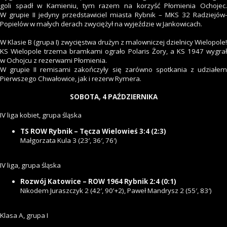
goli spadł w Kamieniu, tym razem na korzyść Płomienia Ochojec.
W grupie II jedyny przedstawiciel miasta Rybnik – MKS 32 Radziejów-
Popielów w małych derach zwyciężył na wyjeździe w Jankowicach.
W Klasie B (grupa I) zwycięstwa drużyn z malowniczej dzielnicy Wielopole!
KS Wielopole trzema bramkami ograło Polaris Żory, a KS 1947 wygrał
w Ochojcu z rezerwami Płomienia.
W grupie II remisami zakończyły się zarówno spotkania z udziałem
Pierwszego Chwałowice, jak i rezerw Rymera.
SOBOTA, 4 PAŹDZIERNIKA
IV liga kobiet, grupa śląska
TS ROW Rybnik – Tęcza Wielowieś 3:4 (2:3)
Małgorzata Kula 3 (23′, 36′, 76′)
IV liga, grupa śląska
Rozwój Katowice – ROW 1964 Rybnik 2:4 (0:1)
Nikodem Juraszczyk 2 (42′, 90’+2), Paweł Mandrysz 2 (55′, 83′)
Klasa A, grupa I