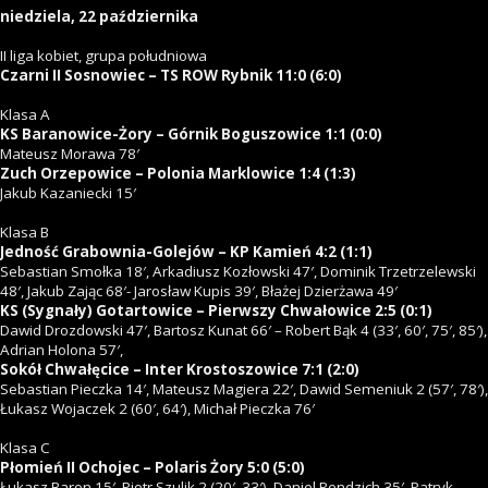
niedziela, 22 października
II liga kobiet, grupa południowa
Czarni II Sosnowiec – TS ROW Rybnik 11:0 (6:0)
Klasa A
KS Baranowice-Żory – Górnik Boguszowice 1:1 (0:0)
Mateusz Morawa 78′
Zuch Orzepowice – Polonia Marklowice 1:4 (1:3)
Jakub Kazaniecki 15′
Klasa B
Jedność Grabownia-Golejów – KP Kamień 4:2 (1:1)
Sebastian Smołka 18′, Arkadiusz Kozłowski 47′, Dominik Trzetrzelewski
48′, Jakub Zając 68′- Jarosław Kupis 39′, Błażej Dzierżawa 49′
KS (Sygnały) Gotartowice – Pierwszy Chwałowice 2:5 (0:1)
Dawid Drozdowski 47′, Bartosz Kunat 66′ – Robert Bąk 4 (33′, 60′, 75′, 85′),
Adrian Holona 57′,
Sokół Chwałęcice – Inter Krostoszowice 7:1 (2:0)
Sebastian Pieczka 14′, Mateusz Magiera 22′, Dawid Semeniuk 2 (57′, 78′),
Łukasz Wojaczek 2 (60′, 64′), Michał Pieczka 76′
Klasa C
Płomień II Ochojec – Polaris Żory 5:0 (5:0)
Łukasz Baron 15′, Piotr Szulik 2 (20′, 33′), Daniel Pendzich 35′, Patryk