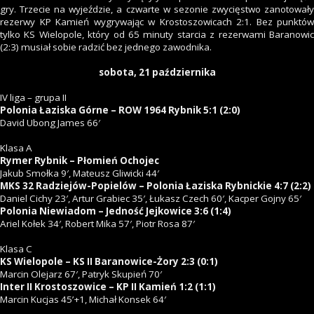
gry. Trzecie na wyjeździe, a czwarte w sezonie zwycięstwo zanotowały
rezerwy KP Kamień wygrywając w Krostoszowicach 2:1. Bez punktów
tylko KS Wielopole, który od 65 minuty starcia z rezerwami Baranowic
(2:3) musiał sobie radzić bez jednego zawodnika.
sobota, 21 października
IV liga – grupa II
Polonia Łaziska Górne – ROW 1964 Rybnik 5:1 (2:0)
David Ubong James 66′
Klasa A
Rymer Rybnik – Płomień Ochojec
Jakub Smołka 9′, Mateusz Gliwicki 44′
MKS 32 Radziejów-Popielów – Polonia Łaziska Rybnickie 4:7 (2:2)
Daniel Cichy 23′, Artur Grabiec 35′, Łukasz Czech 60′, Kacper Gojny 65′
Polonia Niewiadom – Jedność Jejkowice 3:6 (1:4)
Ariel Kołek 34′, Robert Mika 57′, Piotr Rosa 87′
Klasa C
KS Wielopole – KS II Baranowice-Żory 2:3 (0:1)
Marcin Olejarz 67′, Patryk Skupień 70′
Inter II Krostoszowice – KP II Kamień 1:2 (1:1)
Marcin Kucjas 45’+1, Michał Konsek 64′