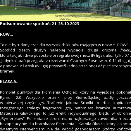
Podsumowanie spotkań: 21-25.10.2023
ROW…
To nie był udany czas dla wszystkich klubów mających w nazwie „ROW”…
Spośród trzech drużyn najlepiej wypadła druga drużyna
frelek
,
która tak jak i dwie pozostałe przegrała swój mecz (IV liga), ale… tylko 0:1.
„Jedynka” pań przegrała z rezerwami Czarnych Sosnowiec 0:11 (II liga),
a panowie z Łazisk (IV liga) przywieźli jedną strzeloną i aż pięć straconych
bramek…
KLASA A…
Komplet punktów dla Płomienia Ochojec, który na wyjeździe pokonał
Rymer 2:0. Wszystkie bramki przy Górnośląskiej padły jeszcze
w pierwszej części gry. Trafienie Jakuba Smołki to efekt kapitalnie
rozegranego stałego fragmentu gry, natomiast bramka autorstwa
Mateusza Gliwickiego to już efekt indywidualnego błędu w obronie
„Rymeroków”. Po zmianie stron miano najlepszego zawodnika meczu
bezapelacyjnie dla bramkarza Płomienia – Kamila Filusza, który kilkoma
świetnymi interwencjami nie dał wrócić gospodarzom (którzy kończyli