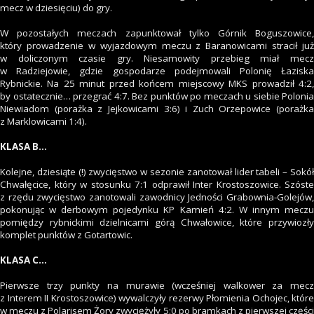
mecz w dziesięciu) do gry.
W pozostałych meczach zapunktował tylko Górnik Boguszowice,
który prowadzenie w wyjazdowym meczu z Baranowicami stracił już
w doliczonym czasie gry. Niesamowity przebieg miał mecz
w Radziejowie, gdzie gospodarze podejmowali Polonię Łaziska
Rybnickie. Na 25 minut przed końcem miejscowy MKS prowadził 4:2,
by ostatecznie… przegrać 4:7. Bez punktów po meczach u siebie Polonia
Niewiadom (porażka z Jejkowicami 3:6) i Zuch Orzepowice (porażka
z Marklowicami 1:4).
KLASA B…
Kolejne, dziesiąte (!) zwycięstwo w sezonie zanotował lider tabeli – Sokół
Chwałęcice, który w stosunku 7:1 odprawił Inter Krostoszowice. Szóste
z rzędu zwycięstwo zanotowali zawodnicy Jedności Grabownia-Golejów,
pokonując w derbowym pojedynku KP Kamień 4:2. W innym meczu
pomiędzy rybnickimi dzielnicami górą Chwałowice, które przywiozły
komplet punktów z Gotartowic.
KLASA C…
Pierwsze trzy punkty na murawie (wcześniej walkower za mecz
z Interem II Krostoszowice) wywalczyły rezerwy Płomienia Ochojec, które
w meczu z Polarisem Żory zwyciężyły 5:0 po bramkach z pierwszej części