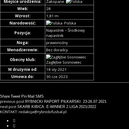
Miejsce urodzenia:
Zakopane
Wiek:
28
Wzrost:
1,81 m
Narodowość:
Polska
Napastnik – Środkowy
Pozycja:
napastnik
Noga:
prawonożny
Menadżerowie:
Bez doradcy
Obecny klub:
Zagłębie Sosnowiec
W drużynie od:
18 sty 2021
Umowa do:
30 cze 2023
Share
Tweet
Pin
Mail
SMS
previous post
RYBNICKI RAPORT PIŁKARSKI: 23-26.07.2021
next post
SKARB KIBICA: E-WINNER 2.LIGA 2021/2022
KONTAKT: redakcja@rybnickifusbal.pl