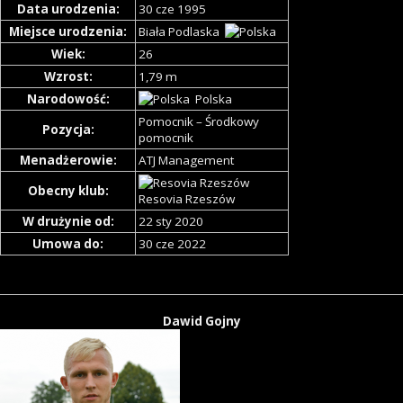
Data urodzenia:
30 cze 1995
Miejsce urodzenia:
Biała Podlaska
Wiek:
26
Wzrost:
1,79 m
Narodowość:
Polska
Pomocnik – Środkowy
Pozycja:
pomocnik
Menadżerowie:
ATJ Management
Obecny klub:
Resovia Rzeszów
W drużynie od:
22 sty 2020
Umowa do:
30 cze 2022
Dawid Gojny