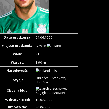
Data urodzenia:
04.06.1990
Miejsce urodzenia:
Gliwice
Wiek:
31
Wzrost:
1,90 m
Narodowość:
Polska
Obrońca – Środkowy
Pozycja:
obrońca
Obecny klub:
Zagłębie Sosnowiec
W drużynie od:
18.02.2022
Umowa do:
30.06.2023