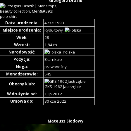
Grzegorz Drazik
Data urodzenia:
4 cze 1993
Miejsce urodzenia:
Rydułtowy
Wiek:
28
Wzrost:
1,84 m
Narodowość:
Polska
Pozycja:
Bramkarz
Noga:
prawonożny
Menadżerowie:
S4S
Obecny klub:
GKS 1962 Jastrzębie
W drużynie od:
1 lip 2012
Umowa do:
30 cze 2022
Mateusz Słodowy