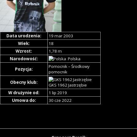
Data urodzenia:
19 mar 2003
Wiek:
18
Wzrost:
1,78 m
Narodowość:
Polska
Pomocnik – Środkowy
Pozycja:
pomocnik
Obecny klub:
GKS 1962 Jastrzębie
W drużynie od:
1 lip 2019
Umowa do:
30 cze 2022