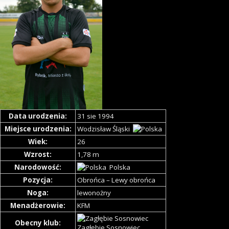
Data urodzenia:
31 sie 1994
Miejsce urodzenia:
Wodzisław Śląski
Wiek:
26
Wzrost:
1,78 m
Narodowość:
Polska
Pozycja:
Obrońca – Lewy obrońca
Noga:
lewonożny
Menadżerowie:
KFM
Obecny klub:
Zagłębie Sosnowiec