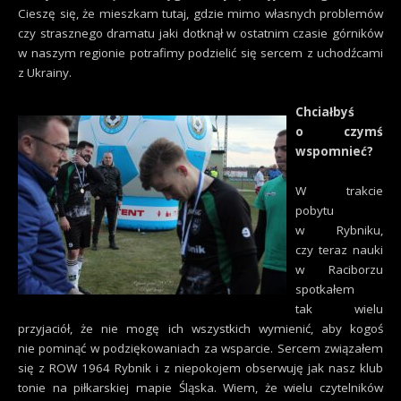
Cieszę się, że mieszkam tutaj, gdzie mimo własnych problemów
czy strasznego dramatu jaki dotknął w ostatnim czasie górników
w naszym regionie potrafimy podzielić się sercem z uchodźcami
z Ukrainy.
Chciałbyś
o czymś
wspomnieć?
W trakcie
pobytu
w Rybniku,
czy teraz nauki
w Raciborzu
spotkałem
tak wielu
przyjaciół, że nie mogę ich wszystkich wymienić, aby kogoś
nie pominąć w podziękowaniach za wsparcie. Sercem związałem
się z ROW 1964 Rybnik i z niepokojem obserwuję jak nasz klub
tonie na piłkarskiej mapie Śląska. Wiem, że wielu czytelników