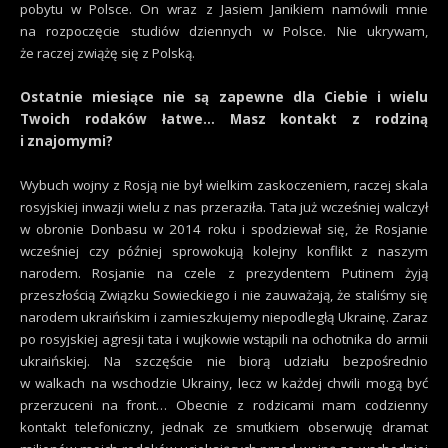
pobytu w Polsce. On wraz z Jasiem Janikiem namówili mnie
na rozpoczęcie studiów dziennych w Polsce. Nie ukrywam,
że raczej zwiążę się z Polską.
Ostatnie miesiące nie są zapewne dla Ciebie i wielu
Twoich rodaków łatwe… Masz kontakt z rodziną
i znajomymi?
Wybuch wojny z Rosją nie był wielkim zaskoczeniem, raczej skala
rosyjskiej inwazji wielu z nas przeraziła. Tata już wcześniej walczył
w obronie Donbasu w 2014 roku i spodziewał się, że Rosjanie
wcześniej czy później sprowokują kolejny konflikt z naszym
narodem. Rosjanie na czele z prezydentem Putinem żyją
przeszłością Związku Sowieckiego i nie zauważają, że staliśmy się
narodem ukraińskim i zamieszkujemy niepodległą Ukrainę. Zaraz
po rosyjskiej agresji tata i wujkowie wstąpili na ochotnika do armii
ukraińskiej. Na szczęście nie biorą udziału bezpośrednio
w walkach na wschodzie Ukrainy, lecz w każdej chwili mogą być
przerzuceni na front… Obecnie z rodzicami mam codzienny
kontakt telefoniczny, jednak ze smutkiem obserwuję dramat