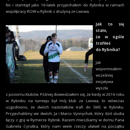
No i stamtąd jako 16-latek przyjechałem do Rybnika w ramach
współpracy ROW-u Rybnik z drużyną ze Lwowa.
Jak to się
stało,
że w ogóle
trafiłeś
do Rybnika?
Jak
wspomniałem
wcześniej
inicjatywa
wyszła
z poziomu klubów. Później dowiedziałem się, że kiedy w 2016 roku
w Rybniku na turnieju był mój klub ze Lwowa, to wówczas
uzgodniono, że dwóch nastolatków trafi do SMS w Rybniku.
Przyjechaliśmy we dwóch. Ja i Marco Vynnychok, który dziś studia
łączy z grą w Rymerze Rybnik. Razem mieszkamy w domu Pana
Gabriela Cyrulika, który nam wiele rzeczy ułatwił na początku