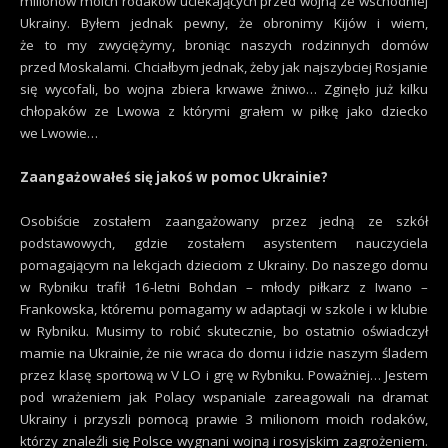
milionów moich rodaków uciekających przed wojną ze wschodniej
Ukrainy. Byłem jednak pewny, że obronimy Kijów i wiem,
że to my zwyciężymy, broniąc naszych rodzinnych domów
przed Moskalami. Chciałbym jednak, żeby jak najszybciej Rosjanie
się wycofali, bo wojna zbiera krwawe żniwo… Zginęło już kilku
chłopaków ze Lwowa z którymi grałem w piłkę jako dziecko
we Lwowie…
Zaangażowałeś się jakoś w pomoc Ukrainie?
Osobiście zostałem zaangażowany przez jedną ze szkół
podstawowych, gdzie zostałem asystentem nauczyciela
pomagającym na lekcjach dzieciom z Ukrainy. Do naszego domu
w Rybniku trafił 16-letni Bohdan – młody piłkarz z Iwano –
Frankowska, któremu pomagamy w adaptacji w szkole i w klubie
w Rybniku. Musimy to robić skutecznie, bo ostatnio oświadczył
mamie na Ukrainie, że nie wraca do domu i idzie naszym śladem
przez klasę sportową w V LO i grę w Rybniku. Poważniej… Jestem
pod wrażeniem jak Polacy wspaniale zareagowali na dramat
Ukrainy i przyszli pomocą prawie 3 milionom moich rodaków,
którzy znaleźli się Polsce wygnani wojną i rosyjskim zagrożeniem.