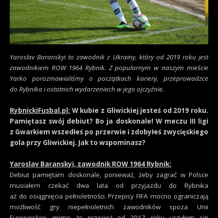
Yaroslav Baranskyi to zawodnik z Ukrainy, który od 2019 roku jest
zawodnikiem ROW 1964 Rybnik. Z popularnym w naszym mieście
Yarko porozmawialiśmy o początkach kariery, przeprowadzce
do Rybnika i ostatnich wydarzeniach w jego ojczyźnie.
RybnickiFusbal.pl:
W kubie z Gliwickiej jesteś od 2019 roku.
Pamiętasz swój debiut? Bo ja doskonale! W meczu III ligi
z Gwarkiem wszedłeś po przerwie i zdobyłeś zwycięskiego
gola przy Gliwickiej. Jak to wspominasz?
Yaroslav Baranskyi, zawodnik ROW 1964 Rybnik:
Debiut pamiętam doskonale, ponieważ, żeby zagrać w Polsce
musiałem czekać dwa lata od przyjazdu do Rybnika
aż do osiągnięcia pełnoletności. Przepisy FIFA mocno ograniczają
możliwość gry niepełnoletnich zawodników spoza Unii
Europejskiej, mimo że przecież od 2017 roku uczyłem się