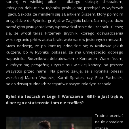
karierę w wielkiej piłce – dlatego kibicuję chłopakom,
którzy po debiucie w Rybniku próbują się przebijać w wyższych
ligach. Szkoda, że minąłem się z Bartkiem Śliszem, który po moim
przyjeździe do Rybnika grał już w Zagłębiu Lubin. Na miejscu dużo
pomógł mi Jasiu Janik, który wprowadzał mnie do I zespołu. Cieszę
się, że wrócił teraz Przemek Brychlik, którego doświadczenia
w rozegraniu piłki w ataku brakowało nam w jesiennych meczach.
Mam nadzieję, że po kontuzji odnajdzie się w Krakowie Jakub
Kuczera, bo w Rybniku pokazał, że ma umiejętności dobrego
napastnika. Rocznikowo debiutowałem z Konradem Warmińskim,
z którym się przyjaźnię i życzę mu wielkiej kariery, bo jeszcze
wszystko przed nami. Na pewno żałuję, że z Rybnika odeszli
wcześniej Marcin Wodecki, Kamil Spratek, czy Piotr Pacholski,
bo do dzisiaj trudno ich zastąpić w naszym młodym zespole.
Byłeś na testach w Legii II Warszawa i GKS-ie Jastrzębie,
dlaczego ostatecznie tam nie trafiłeś?
Trudno oceniać
na ile dostałem
szansę