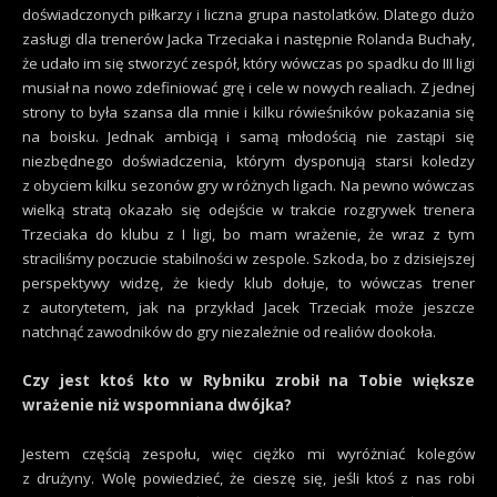
doświadczonych piłkarzy i liczna grupa nastolatków. Dlatego dużo
zasługi dla trenerów Jacka Trzeciaka i następnie Rolanda Buchały,
że udało im się stworzyć zespół, który wówczas po spadku do III ligi
musiał na nowo zdefiniować grę i cele w nowych realiach. Z jednej
strony to była szansa dla mnie i kilku rówieśników pokazania się
na boisku. Jednak ambicją i samą młodością nie zastąpi się
niezbędnego doświadczenia, którym dysponują starsi koledzy
z obyciem kilku sezonów gry w różnych ligach. Na pewno wówczas
wielką stratą okazało się odejście w trakcie rozgrywek trenera
Trzeciaka do klubu z I ligi, bo mam wrażenie, że wraz z tym
straciliśmy poczucie stabilności w zespole. Szkoda, bo z dzisiejszej
perspektywy widzę, że kiedy klub dołuje, to wówczas trener
z autorytetem, jak na przykład Jacek Trzeciak może jeszcze
natchnąć zawodników do gry niezależnie od realiów dookoła.
Czy jest ktoś kto w Rybniku zrobił na Tobie większe
wrażenie niż wspomniana dwójka?
Jestem częścią zespołu, więc ciężko mi wyróżniać kolegów
z drużyny. Wolę powiedzieć, że cieszę się, jeśli ktoś z nas robi