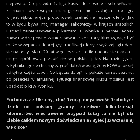
niepewna. Co prawda 1. liga kusiła, lecz wiele osób włącznie
z moim ówczesnym managerem nie zachęcali do gry
w Jastrzębiu, wręcz proponowali czekać na lepsze oferty. Jak
to w życiu bywa, mój manager zakotwiczył w krajach arabskich
i stracił zainteresowanie piłkarzami z Rybnika. Obecnie jednak
znowu widzę pewne zainteresowanie ze strony klubów, więc być
może w wypadku dobrej gry i możliwej oferty z wyższej ligi udam
się na testy. Mam 20 lat więc jeszcze – o ile nadarz się okazja –
mogę spróbować przebić się w polskiej piłce. Na razie gram
w Rybniku, gdzie chcemy zagrać dobrą wiosnę, żeby ROW odbił się
od tylnej części tabeli. Co będzie dalej? To pokaże koniec sezonu,
bo przecież w aktualnej sytuacji finansowej klubu możliwa jest
upadłość piłki w Rybniku.
Pochodzisz z Ukrainy, choć Twoją miejscowość Drohobycz
dzieli od polskiej granicy zaledwie kilkadziesiąt
kilometrów, więc pewnie przyjazd tutaj to nie był dla
Ciebie całkiem nowym doświadczenie? Byłeś już wcześniej
w Polsce?