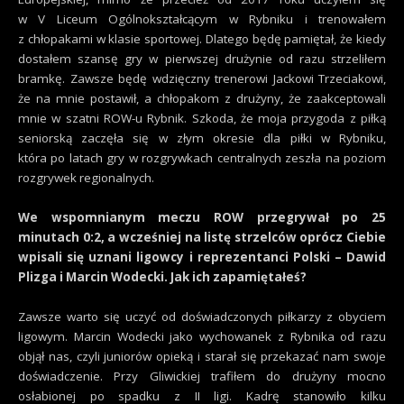
w V Liceum Ogólnokształcącym w Rybniku i trenowałem
z chłopakami w klasie sportowej. Dlatego będę pamiętał, że kiedy
dostałem szansę gry w pierwszej drużynie od razu strzeliłem
bramkę. Zawsze będę wdzięczny trenerowi Jackowi Trzeciakowi,
że na mnie postawił, a chłopakom z drużyny, że zaakceptowali
mnie w szatni ROW-u Rybnik. Szkoda, że moja przygoda z piłką
seniorską zaczęła się w złym okresie dla piłki w Rybniku,
która po latach gry w rozgrywkach centralnych zeszła na poziom
rozgrywek regionalnych.
We wspomnianym meczu ROW przegrywał po 25
minutach 0:2, a wcześniej na listę strzelców oprócz Ciebie
wpisali się uznani ligowcy i reprezentanci Polski – Dawid
Plizga i Marcin Wodecki. Jak ich zapamiętałeś?
Zawsze warto się uczyć od doświadczonych piłkarzy z obyciem
ligowym. Marcin Wodecki jako wychowanek z Rybnika od razu
objął nas, czyli juniorów opieką i starał się przekazać nam swoje
doświadczenie. Przy Gliwickiej trafiłem do drużyny mocno
osłabionej po spadku z II ligi. Kadrę stanowiło kilku