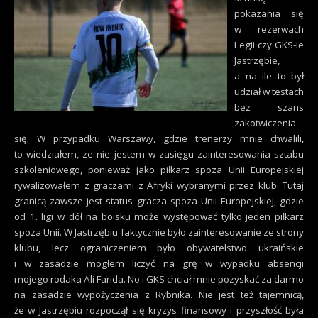
pokazania się
w rezerwach
Legii czy GKS-ie
Jastrzębie,
a na ile to był
udział w testach
bez szans
zakotwiczenia
się. W przypadku Warszawy, gdzie trenerzy mnie chwalili,
to wiedziałem, ze nie jestem w zasięgu zainteresowania sztabu
szkoleniowego, ponieważ jako piłkarz spoza Unii Europejskiej
rywalizowałem z graczami z Afryki wybranymi przez klub. Tutaj
granicą zawsze jest status gracza spoza Unii Europejskiej, gdzie
od 1. ligi w dół na boisku może występować tylko jeden piłkarz
spoza Unii. W Jastrzębiu faktycznie było zainteresowanie ze strony
klubu, lecz ograniczeniem było obywatelstwo ukraińskie
i w zasadzie mogłem liczyć na grę w wypadku absencji
mojego rodaka Ali Farida. No i GKS chciał mnie pozyskać za darmo
na zasadzie wypożyczenia z Rybnika. Nie jest też tajemnicą,
że w Jastrzębiu rozpoczął się kryzys finansowy i przyszłość była