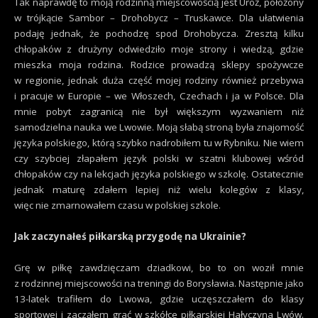
Tak naprawdę to moją rodzinną miejscowością jest Uroż, położony
w trójkącie Sambor – Drohobycz – Truskawce. Dla ułatwienia
podaję jednak, że pochodzę spod Drohobycza. Zresztą kilku
chłopaków z drużyny odwiedziło moje strony i wiedzą, gdzie
mieszka moja rodzina. Rodzice prowadzą sklepy spożywcze
w regionie, jednak duża część mojej rodziny również przebywa
i pracuje w Europie – we Włoszech, Czechach i ja w Polsce. Dla
mnie pobyt zagranicą nie był większym wyzwaniem niż
samodzielna nauka we Lwowie. Moją słabą stroną była znajomość
języka polskiego, którą szybko nadrobiłem tu w Rybniku. Nie wiem
czy szybciej złapałem język polski w szatni klubowej wśród
chłopaków czy na lekcjach języka polskiego w szkolę. Ostatecznie
jednak maturę zdałem lepiej niż wielu kolegów z klasy,
więc nie zmarnowałem czasu w polskiej szkole.
Jak zaczynałeś piłkarską przygodę na Ukrainie?
Grę w piłkę zawdzięczam dziadkowi, bo to on woził mnie
z rodzinnej miejscowości na treningi do Borysławia. Następnie jako
13-latek trafiłem do Lwowa, gdzie uczęszczałem do klasy
sportowej i zacząłem grać w szkółce piłkarskiej Hałyczyna Lwów.