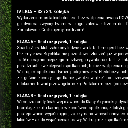
IV LIGA – 33 i 34. kolejka
Wydarzeniem ostatnich dni jest bez wątpienia awans ROW 1
go dwoma zwycięstwami w ciągu zaledwie trzech dni. 
Zbrosławice. Gratulujemy mistrzom!
KLASA A – finał rozgrywek, 1. kolejka
Sparta Żory, klub założony ledwie dwa lata temu jest bez 
Przemysława Brychlika nie pozostawili złudzeń już w pie
trafił na najmocniejszego możliwego rywala na start. Z t
poradzi sobie w kolejnych spotkaniach, bo bez wątpienia naj
W drugim spotkaniu Rymer podejmował w Niedobczycach P
że goście kończyli spotkanie „w dziewiątkę” po czerwo
udokumentować przewagi bramką. Po takim meczu (co oczyw
KLASA B – finał rozgrywek, 1. kolejka
W meczu rundy finałowej o awans do Klasy A rybnicki jedyna
bramkę, z rzutu karnego w końcówce spotkania, zdobyli go
postępowanie wyjaśniające, zatrzymano winnych incydentó
kibiców – aż do wyjaśnienia sprawy. W drugim ze spotkań r