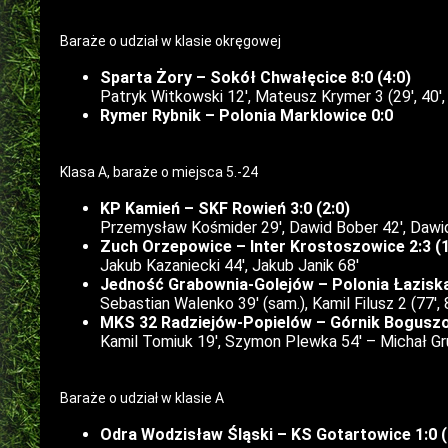
Baraże o udział w klasie okręgowej
Sparta Żory – Sokół Chwałęcice 8:0 (4:0)
Patryk Witkowski 12′, Mateusz Krymer 3 (29′, 40′, 
Rymer Rybnik – Polonia Marklowice 0:0
Klasa A, baraże o miejsca 5.-24
KP Kamień – SKF Rowień 3:0 (2:0)
Przemysław Kośmider 29′, Dawid Bober 42′, Dawid
Zuch Orzepowice – Inter Krostoszowice 2:3 (1
Jakub Kazaniecki 44′, Jakub Janik 68′
Jedność Grabownia-Golejów – Polonia Łaziska 
Sebastian Walenko 39′ (sam.), Kamil Filusz 2 (77′,
MKS 32 Radziejów-Popielów – Górnik Boguszow
Kamil Tomiuk 19′, Szymon Plewka 54′ – Michał Gr
Baraże o udział w klasie A
Odra Wodzisław Śląski – KS Gotartowice 1:0 (