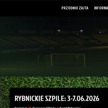
Skip
to
PRZODNIO ZAJTA
INFORMA
content
RYBNICKIE SZPILE: 3-7.06.2026
Posted on
13 czerwca 2026
by
Dawid Wybraniec