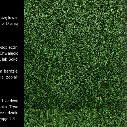
eczętowali
u z Dramą
odopieczni
 Chwałęcic
 jak Sokół
m bardziej
e zdołałli
:1. Jedyną
isku. Trwa
ez udziału
ając 2:3.