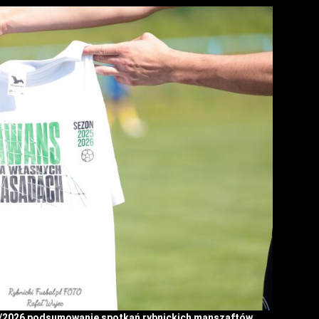
5/2026 podsumowanie spotkań rybnickich manszaftów.