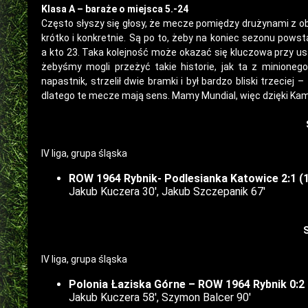
Klasa A – baraże o miejsca 5.-24
Często słyszy się głosy, że mecze pomiędzy drużynami z ob
krótko i konkretnie. Są po to, żeby na koniec sezonu powstała
a kto 23. Taka kolejność może okazać się kluczowa przy 
żebyśmy mogli przeżyć takie historie, jak ta z minione
napastnik, strzelił dwie bramki i był bardzo bliski trzeciej –
dlatego te mecze mają sens. Mamy Mundial, więc dzięki Ka
IV liga, grupa śląska
ROW 1964 Rybnik- Podlesianka Katowice 2:1 (1
Jakub Kuczera 30′, Jakub Szczepanik 67′
IV liga, grupa śląska
Polonia Łaziska Górne – ROW 1964 Rybnik 0:2 
Jakub Kuczera 58′, Szymon Balcer 90′