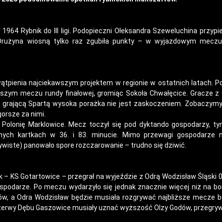
964 Rybnik do III ligi. Podopieczni Ołeksandra Szeweluchina przypi
Drużyna wiosną tylko raz zgubiła punkty – w wyjazdowym mecz
wątpienia najciekawszym projektem w regionie w ostatnich latach. P
rwszym meczu rundy finałowej, gromiąc Sokoła Chwałęcice. Gracze z
ak grającą Spartą wysoka porażka nie jest zaskoczeniem. Zobaczymy,
gorsze za nimi.
olonię Marklowice. Mecz toczył się pod dyktando gospodarzy, ty
nych kartkach w 36. i 83. minucie. Mimo przewagi gospodarze ni
iste) panowało spore rozczarowanie – trudno się dziwić.
k – KS Gotartowice – przegrał na wyjeździe z Odrą Wodzisław Śląski 0
spodarze. Po meczu wydarzyło się jednak znacznie więcej niż na bo
w, a Odra Wodzisław będzie musiała rozgrywać najbliższe mecze b
ezerwy Dębu Gaszowice musiały uznać wyższość Olzy Godów, przegryw