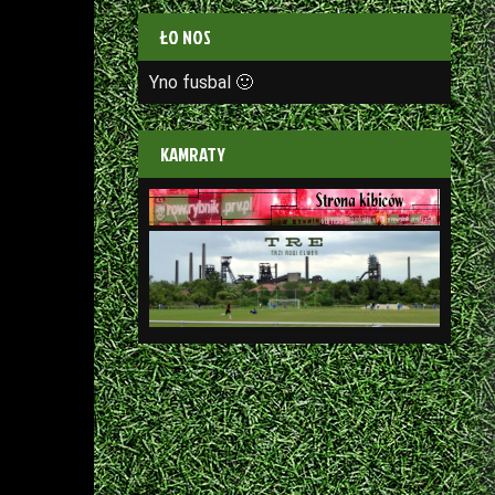
ŁO NOS
Yno fusbal 🙂
KAMRATY