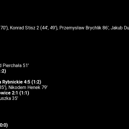
70′), Konrad Stisz 2 (44′, 49′), Przemysław Brychlik 86′, Jakub Du
 Pierchała 51′
:2)
Rybnickie 4:5 (1:2)
 85′), Nikodem Henek 79′
ice 2:1 (1:1)
uszka 35′
0:0)