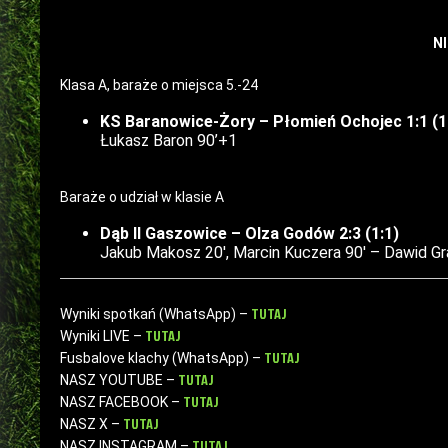
N
Klasa A, baraże o miejsca 5.-24
KS Baranowice-Żory – Płomień Ochojec 1:1 (1
Łukasz Baron 90’+1
Baraże o udział w klasie A
Dąb II Gaszowice – Olza Godów 2:3 (1:1)
Jakub Makosz 20′, Marcin Kuczera 90′ – Dawid Gra
TUTAJ
Wyniki spotkań (WhatsApp) –
TUTAJ
Wyniki LIVE –
TUTAJ
Fusbalove klachy (WhatsApp) –
TUTAJ
NASZ YOUTUBE –
TUTAJ
NASZ FACEBOOK –
TUTAJ
NASZ X –
TUTAJ
NASZ INSTAGRAM –