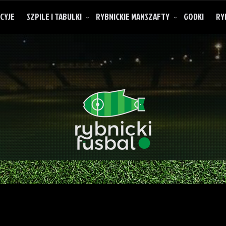
CYJE
SZPILE I TABULKI
RYBNICKIE MANSZAFTY
GODKI
RY
O rybnickich manszaftach