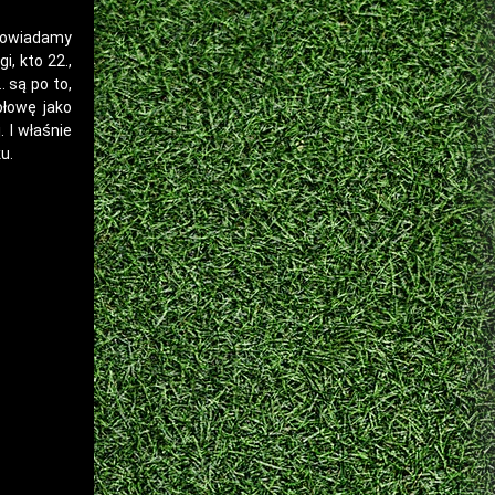
dpowiadamy
i, kto 22.,
 są po to,
ołowę jako
. I właśnie
u.